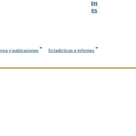
EN
ES
ensa y publicaciones
Estadísticas e informes