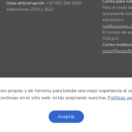
Correo para noti
Línea anticorrupción:
+57 601 594 0200
Para el envío de
extensiones 2334 y 3623
únicamente está
electrónico
notificaciones_
El horario de es
5:00 p.m.
Correo instituc
super@superfin
kies
propias y de terceros para brindar una mejor experiencia al u
 continúas en el sitio web, estás aceptando nuestras
Políticas w
Aceptar