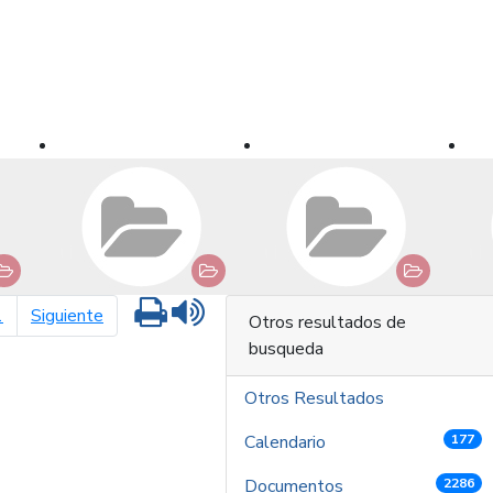
Imprimir
Leer contenido
página siguiente
1
Siguiente
Otros resultados de
busqueda
Otros Resultados
Calendario
177
Documentos
2286