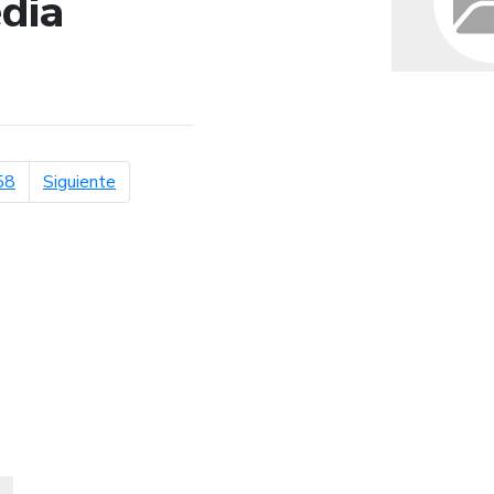
dia
de búsqueda
página siguiente
58
Siguiente