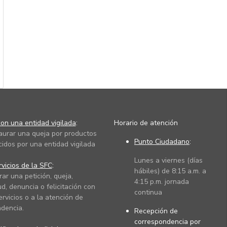
on una entidad vigilada
:
Horario de atención
taurar una queja por productos
Punto Ciudadano
:
cidos por una entidad vigilada
Lunes a viernes (días
vicios de la SFC
:
hábiles) de 8:15 a.m. a
rar una petición, queja,
4:15 p.m. jornada
ud, denuncia o felicitación con
continua
ervicios o a la atención de
dencia.
Recepción de
correspondencia por