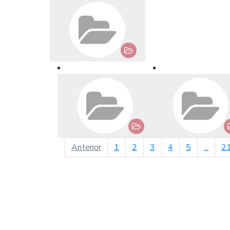
página anterior
Anterior
1
2
3
4
5
...
2