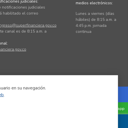
ficaciones judiciales:
medios electrónicos:
 notificaciones judiciales
 habilitado el correo
Lunes a viernes (días
hábiles) de 8:15 a.m. a
ingreso@superfinanciera.gov.co
4:45 p.m. jornada
te canal es de 8:15 a.m. a
continua
ional:
anciera.gov.co
suario en su navegación.
eb
.
Powered by Nexura