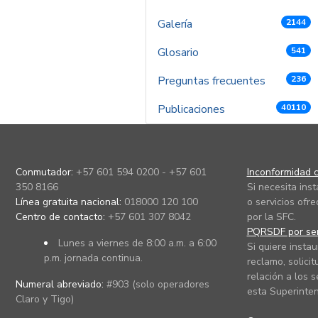
Galería
2144
Glosario
541
Preguntas frecuentes
236
Publicaciones
40110
Conmutador:
+57 601 594 0200 - +57 601
Inconformidad c
350 8166
Si necesita ins
Línea gratuita nacional:
018000 120 100
o servicios ofre
Centro de contacto:
+57 601 307 8042
por la SFC.
PQRSDF por ser
Lunes a viernes de 8:00 a.m. a 6:00
Si quiere instau
p.m. jornada continua.
reclamo, solicit
relación a los s
Numeral abreviado:
#903 (solo operadores
esta Superinten
Claro y Tigo)