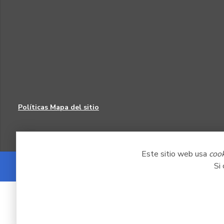
Políticas
Mapa del sitio
Este sitio web usa
coo
Si