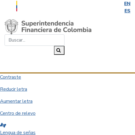
EN
ES
Saltar al contenido principal
Buscar...
Buscar
Desplegar navegación
Contraste
Reducir letra
Aumentar letra
Centro de relevo
Lengua de señas