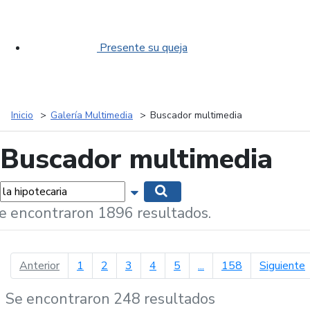
Presente su queja
Inicio
Galería Multimedia
Buscador multimedia
Buscador multimedia
labras...
Mostrar opciones de búsqueda
Buscar
e encontraron 1896 resultados.
página anterior
p
Anterior
1
2
3
4
5
...
158
Siguiente
Se encontraron 248 resultados