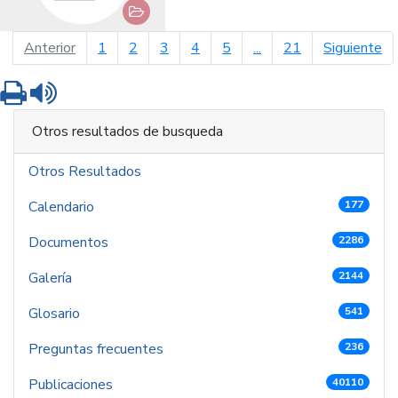
página anterior
pá
Anterior
1
2
3
4
5
...
21
Siguiente
Imprimir
Leer contenido
Otros resultados de busqueda
Otros Resultados
Calendario
177
Documentos
2286
Galería
2144
Glosario
541
Preguntas frecuentes
236
Publicaciones
40110