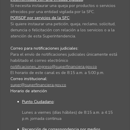
Si necesita instaurar una queja por productos o servicios
ofrecidos por una entidad vigilada por la SFC.
PQRSDF por servicios de la SFC
:
Si quiere instaurar una petición, queja, reclamo, solicitud,
denuncia o felicitación con relación a los servicios o a la
atención de esta Superintendencia.
Correo para notificaciones judiciales:
Para el envío de notificaciones judiciales únicamente está
habilitado el correo electrónico
notificaciones_ingreso@superfinanciera.gov.co
El horario de este canal es de 8:15 a.m. a 5:00 p.m.
Correo institucional:
super@superfinanciera.gov.co
Horario de atención
Punto Ciudadano
:
Lunes a viernes (días hábiles) de 8:15 a.m. a 4:15
p.m. jornada continua
Recepción de correspondencia por medios