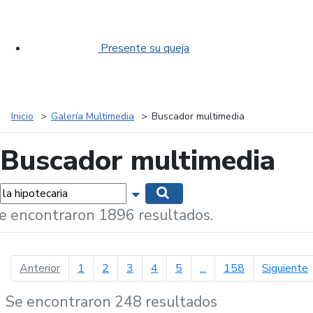
Presente su queja
Inicio
Galería Multimedia
Buscador multimedia
Buscador multimedia
labras...
Mostrar opciones de búsqueda
Buscar
e encontraron 1896 resultados.
página anterior
p
Anterior
1
2
3
4
5
...
158
Siguiente
Se encontraron 248 resultados