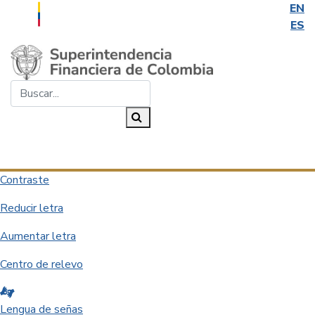
EN
ES
Saltar al contenido principal
Buscar...
Buscar
Desplegar navegación
Contraste
Reducir letra
Aumentar letra
Centro de relevo
Lengua de señas