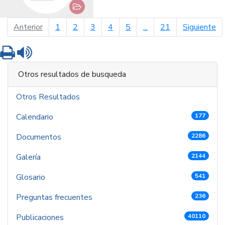
página anterior
pá
Anterior
1
2
3
4
5
...
21
Siguiente
Imprimir
Leer contenido
Otros resultados de busqueda
Otros Resultados
Calendario
177
Documentos
2286
Galería
2144
Glosario
541
Preguntas frecuentes
236
Publicaciones
40110