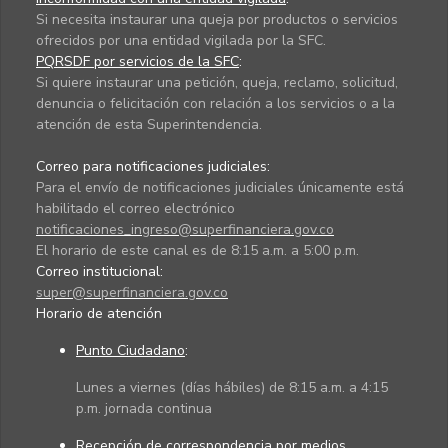
Si necesita instaurar una queja por productos o servicios
ofrecidos por una entidad vigilada por la SFC.
PQRSDF por servicios de la SFC
:
Si quiere instaurar una petición, queja, reclamo, solicitud,
denuncia o felicitación con relación a los servicios o a la
atención de esta Superintendencia.
Correo para notificaciones judiciales:
Para el envío de notificaciones judiciales únicamente está
habilitado el correo electrónico
notificaciones_ingreso@superfinanciera.gov.co
El horario de este canal es de 8:15 a.m. a 5:00 p.m.
Correo institucional:
super@superfinanciera.gov.co
Horario de atención
Punto Ciudadano
:
Lunes a viernes (días hábiles) de 8:15 a.m. a 4:15
p.m. jornada continua
Recepción de correspondencia por medios