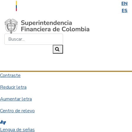
EN
ES
Saltar al contenido principal
Buscar...
Buscar
Desplegar navegación
Contraste
Reducir letra
Aumentar letra
Centro de relevo
Lengua de señas