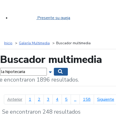
Presente su queja
Inicio
Galería Multimedia
Buscador multimedia
Buscador multimedia
labras...
Mostrar opciones de búsqueda
Buscar
e encontraron 1896 resultados.
página anterior
p
Anterior
1
2
3
4
5
...
158
Siguiente
Se encontraron 248 resultados