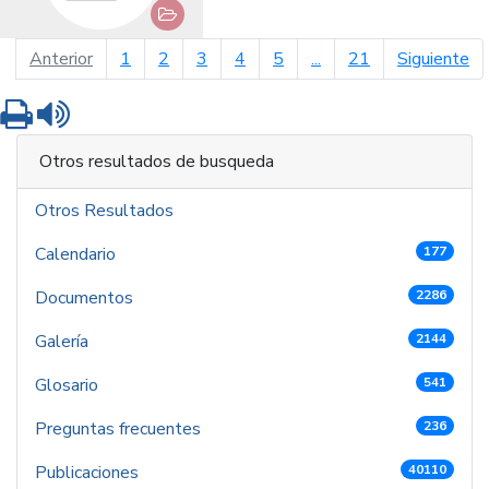
página anterior
pá
Anterior
1
2
3
4
5
...
21
Siguiente
Imprimir
Leer contenido
Otros resultados de busqueda
Otros Resultados
Calendario
177
Documentos
2286
Galería
2144
Glosario
541
Preguntas frecuentes
236
Publicaciones
40110