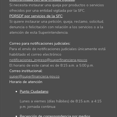
Si necesita instaurar una queja por productos o servicios
ofrecidos por una entidad vigilada por la SFC.
PQRSDF por servicios de la SFC
:
Si quiere instaurar una petición, queja, reclamo, solicitud,
denuncia o felicitación con relación a los servicios o a la
atención de esta Superintendencia.
Correo para notificaciones judiciales:
Para el envío de notificaciones judiciales únicamente está
habilitado el correo electrónico
notificaciones_ingreso@superfinanciera.gov.co
El horario de este canal es de 8:15 a.m. a 5:00 p.m.
Correo institucional:
super@superfinanciera.gov.co
Horario de atención
Punto Ciudadano
:
Lunes a viernes (días hábiles) de 8:15 a.m. a 4:15
p.m. jornada continua
Recepción de correspondencia por medios