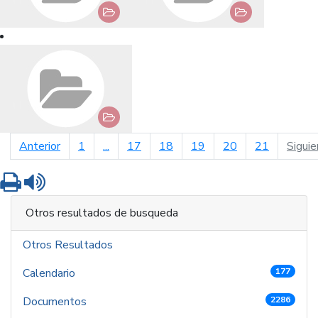
página anterior
Anterior
1
...
17
18
19
20
21
Siguie
Imprimir
Leer contenido
Otros resultados de busqueda
Otros Resultados
Calendario
177
Documentos
2286