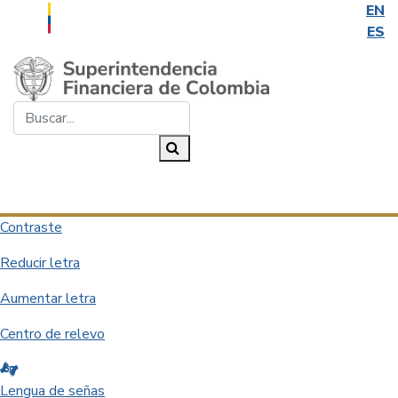
EN
ES
Saltar al contenido principal
Buscar...
Buscar
Desplegar navegación
Contraste
Reducir letra
Aumentar letra
Centro de relevo
Lengua de señas