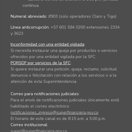
continua.
Numeral abreviado:
#903 (solo operadores Claro y Tigo)
Línea anticorrupción:
+57 601 594 0200 extensiones 2334
y 3623
Inconformidad con una entidad vigilada
:
Si necesita instaurar una queja por productos o servicios
ofrecidos por una entidad vigilada por la SFC.
PQRSDF por servicios de la SFC
:
Si quiere instaurar una petición, queja, reclamo, solicitud,
denuncia o felicitación con relación a los servicios o a la
atención de esta Superintendencia.
Correo para notificaciones judiciales:
Para el envío de notificaciones judiciales únicamente está
habilitado el correo electrónico
notificaciones_ingreso@superfinanciera.gov.co
El horario de este canal es de 8:15 a.m. a 5:00 p.m.
Correo institucional:
super@superfinanciera.gov.co