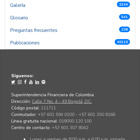
Galería
2144
Glosario
541
Preguntas frecuentes
236
Publicaciones
40110
Síguenos:
Superintendencia Financiera de Colombia
Dirección:
Calle 7 No. 4 - 49 Bogotá, D.C.
Código postal:
111711
Conmutador:
+57 601 594 0200 - +57 601 350 8166
Línea gratuita nacional:
018000 120 100
Centro de contacto:
+57 601 307 8042
Lunes a viernes de 8:00 a.m. a 6:00 p.m. jornada