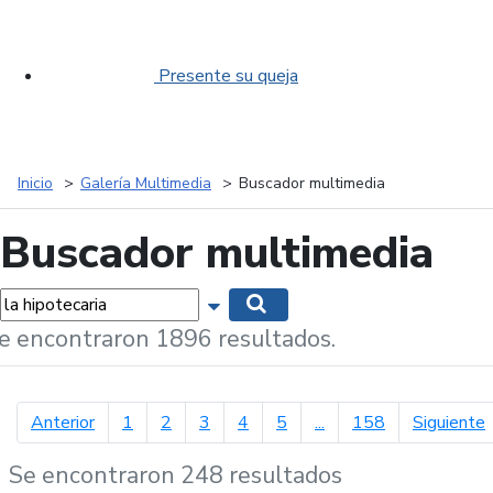
Presente su queja
Inicio
Galería Multimedia
Buscador multimedia
Buscador multimedia
labras...
Mostrar opciones de búsqueda
Buscar
e encontraron 1896 resultados.
página anterior
p
Anterior
1
2
3
4
5
...
158
Siguiente
Se encontraron 248 resultados