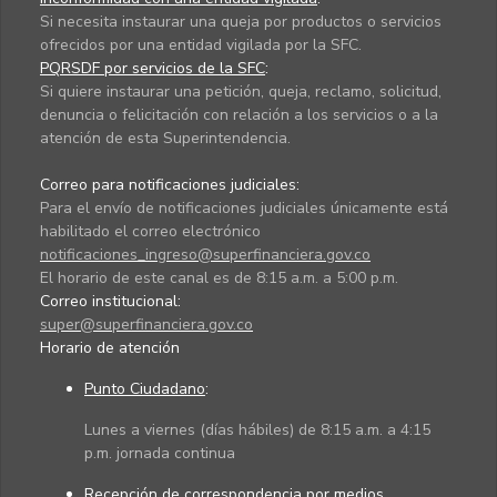
Si necesita instaurar una queja por productos o servicios
ofrecidos por una entidad vigilada por la SFC.
PQRSDF por servicios de la SFC
:
Si quiere instaurar una petición, queja, reclamo, solicitud,
denuncia o felicitación con relación a los servicios o a la
atención de esta Superintendencia.
Correo para notificaciones judiciales:
Para el envío de notificaciones judiciales únicamente está
habilitado el correo electrónico
notificaciones_ingreso@superfinanciera.gov.co
El horario de este canal es de 8:15 a.m. a 5:00 p.m.
Correo institucional:
super@superfinanciera.gov.co
Horario de atención
Punto Ciudadano
:
Lunes a viernes (días hábiles) de 8:15 a.m. a 4:15
p.m. jornada continua
Recepción de correspondencia por medios