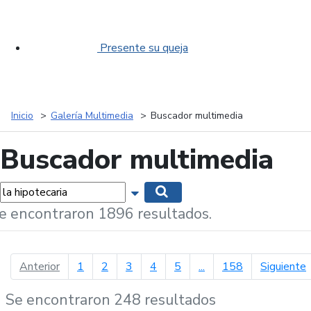
Presente su queja
Inicio
Galería Multimedia
Buscador multimedia
Buscador multimedia
labras...
Mostrar opciones de búsqueda
Buscar
e encontraron 1896 resultados.
página anterior
p
Anterior
1
2
3
4
5
...
158
Siguiente
Se encontraron 248 resultados