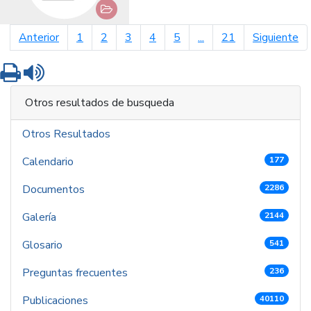
página anterior
pá
Anterior
1
2
3
4
5
...
21
Siguiente
Imprimir
Leer contenido
Otros resultados de busqueda
Otros Resultados
Calendario
177
Documentos
2286
Galería
2144
Glosario
541
Preguntas frecuentes
236
Publicaciones
40110