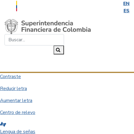
EN
ES
Saltar al contenido principal
Buscar...
Buscar
Desplegar navegación
Contraste
Reducir letra
Aumentar letra
Centro de relevo
Lengua de señas