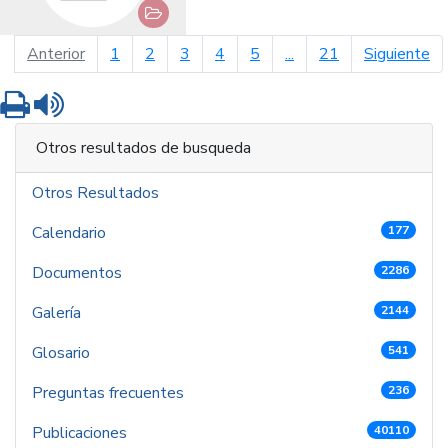
página anterior
pá
Anterior
1
2
3
4
5
...
21
Siguiente
Imprimir
Leer contenido
Otros resultados de busqueda
Otros Resultados
Calendario
177
Documentos
2286
Galería
2144
Glosario
541
Preguntas frecuentes
236
Publicaciones
40110