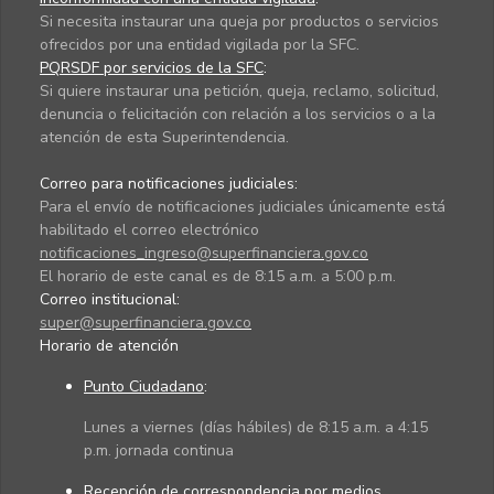
Si necesita instaurar una queja por productos o servicios
ofrecidos por una entidad vigilada por la SFC.
PQRSDF por servicios de la SFC
:
Si quiere instaurar una petición, queja, reclamo, solicitud,
denuncia o felicitación con relación a los servicios o a la
atención de esta Superintendencia.
Correo para notificaciones judiciales:
Para el envío de notificaciones judiciales únicamente está
habilitado el correo electrónico
notificaciones_ingreso@superfinanciera.gov.co
El horario de este canal es de 8:15 a.m. a 5:00 p.m.
Correo institucional:
super@superfinanciera.gov.co
Horario de atención
Punto Ciudadano
:
Lunes a viernes (días hábiles) de 8:15 a.m. a 4:15
p.m. jornada continua
Recepción de correspondencia por medios