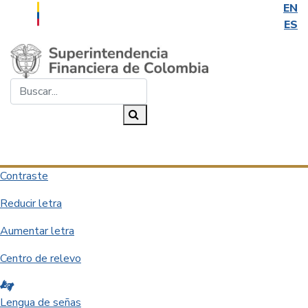
EN
ES
Saltar al contenido principal
Buscar...
Buscar
Desplegar navegación
Contraste
Reducir letra
Aumentar letra
Centro de relevo
Lengua de señas