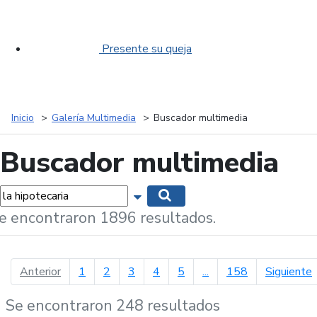
Presente su queja
Inicio
Galería Multimedia
Buscador multimedia
Buscador multimedia
labras...
Mostrar opciones de búsqueda
Buscar
e encontraron 1896 resultados.
página anterior
p
Anterior
1
2
3
4
5
...
158
Siguiente
Se encontraron 248 resultados