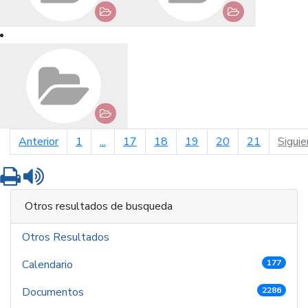
página anterior
Anterior
1
...
17
18
19
20
21
Siguie
Imprimir
Leer contenido
Otros resultados de busqueda
Otros Resultados
Calendario
177
Documentos
2286