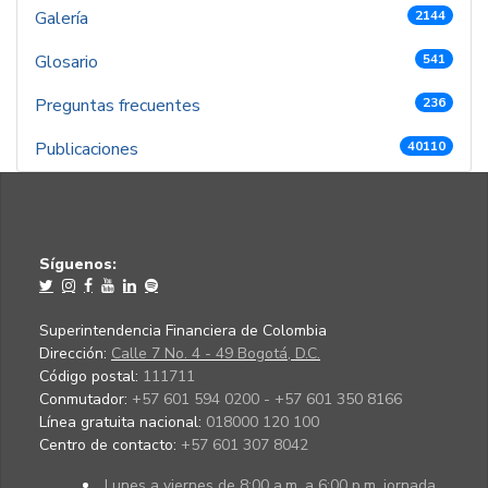
Galería
2144
Glosario
541
Preguntas frecuentes
236
Publicaciones
40110
Síguenos:
Superintendencia Financiera de Colombia
Dirección:
Calle 7 No. 4 - 49 Bogotá, D.C.
Código postal:
111711
Conmutador:
+57 601 594 0200 - +57 601 350 8166
Línea gratuita nacional:
018000 120 100
Centro de contacto:
+57 601 307 8042
Lunes a viernes de 8:00 a.m. a 6:00 p.m. jornada