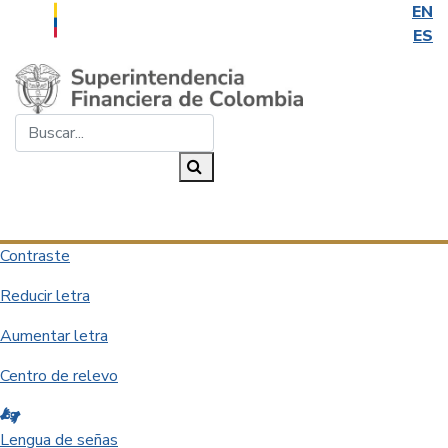
EN
ES
Saltar al contenido principal
Buscar...
Buscar
Desplegar navegación
Contraste
Reducir letra
Aumentar letra
Centro de relevo
Lengua de señas