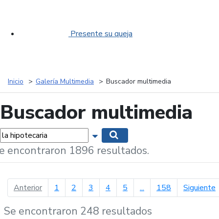
Presente su queja
Inicio
Galería Multimedia
Buscador multimedia
Buscador multimedia
labras...
Mostrar opciones de búsqueda
Buscar
e encontraron 1896 resultados.
página anterior
p
Anterior
1
2
3
4
5
...
158
Siguiente
Se encontraron 248 resultados