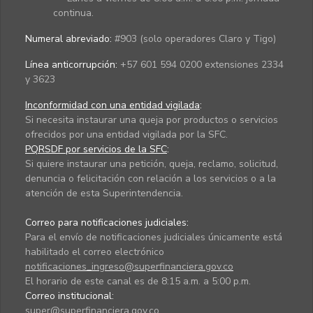
continua.
Numeral abreviado:
#903 (solo operadores Claro y Tigo)
Línea anticorrupción:
+57 601 594 0200 extensiones 2334
y 3623
Inconformidad con una entidad vigilada
:
Si necesita instaurar una queja por productos o servicios
ofrecidos por una entidad vigilada por la SFC.
PQRSDF por servicios de la SFC
:
Si quiere instaurar una petición, queja, reclamo, solicitud,
denuncia o felicitación con relación a los servicios o a la
atención de esta Superintendencia.
Correo para notificaciones judiciales:
Para el envío de notificaciones judiciales únicamente está
habilitado el correo electrónico
notificaciones_ingreso@superfinanciera.gov.co
El horario de este canal es de 8:15 a.m. a 5:00 p.m.
Correo institucional:
super@superfinanciera.gov.co