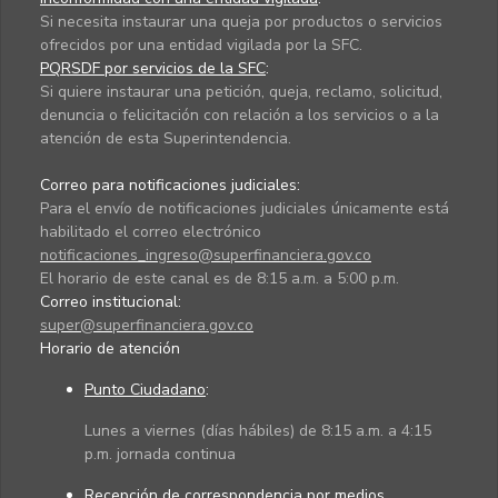
Si necesita instaurar una queja por productos o servicios
ofrecidos por una entidad vigilada por la SFC.
PQRSDF por servicios de la SFC
:
Si quiere instaurar una petición, queja, reclamo, solicitud,
denuncia o felicitación con relación a los servicios o a la
atención de esta Superintendencia.
Correo para notificaciones judiciales:
Para el envío de notificaciones judiciales únicamente está
habilitado el correo electrónico
notificaciones_ingreso@superfinanciera.gov.co
El horario de este canal es de 8:15 a.m. a 5:00 p.m.
Correo institucional:
super@superfinanciera.gov.co
Horario de atención
Punto Ciudadano
:
Lunes a viernes (días hábiles) de 8:15 a.m. a 4:15
p.m. jornada continua
Recepción de correspondencia por medios