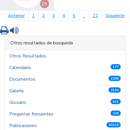
página anterior
pá
Anterior
1
2
3
4
5
...
21
Siguiente
Imprimir
Leer contenido
Otros resultados de busqueda
Otros Resultados
Calendario
177
Documentos
2286
Galería
2144
Glosario
541
Preguntas frecuentes
236
Publicaciones
40110