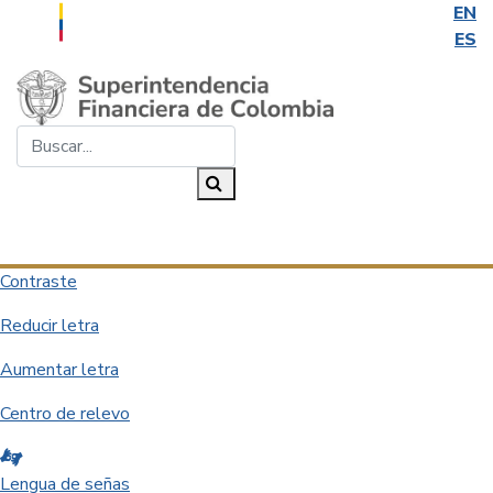
EN
ES
Saltar al contenido principal
Buscar...
Buscar
Desplegar navegación
Contraste
Reducir letra
Aumentar letra
Centro de relevo
Lengua de señas