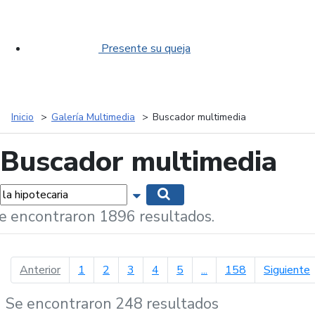
Presente su queja
Inicio
Galería Multimedia
Buscador multimedia
Buscador multimedia
labras...
Mostrar opciones de búsqueda
Buscar
e encontraron 1896 resultados.
página anterior
p
Anterior
1
2
3
4
5
...
158
Siguiente
Se encontraron 248 resultados