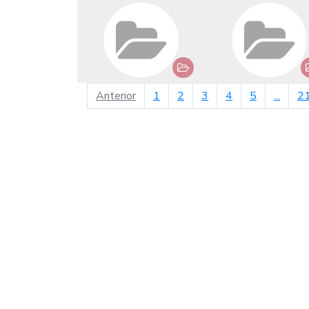
página anterior
Anterior
1
2
3
4
5
...
2