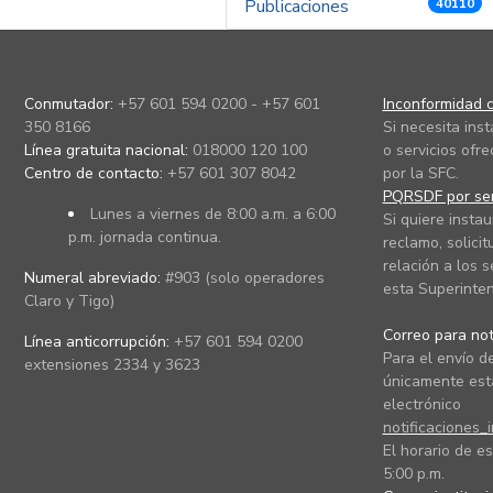
Publicaciones
40110
Conmutador:
+57 601 594 0200 - +57 601
Inconformidad c
350 8166
Si necesita ins
Línea gratuita nacional:
018000 120 100
o servicios ofre
Centro de contacto:
+57 601 307 8042
por la SFC.
PQRSDF por ser
Lunes a viernes de 8:00 a.m. a 6:00
Si quiere instau
p.m. jornada continua.
reclamo, solicit
relación a los s
Numeral abreviado:
#903 (solo operadores
esta Superinten
Claro y Tigo)
Correo para noti
Línea anticorrupción:
+57 601 594 0200
Para el envío de
extensiones 2334 y 3623
únicamente está
electrónico
notificaciones_
El horario de es
5:00 p.m.