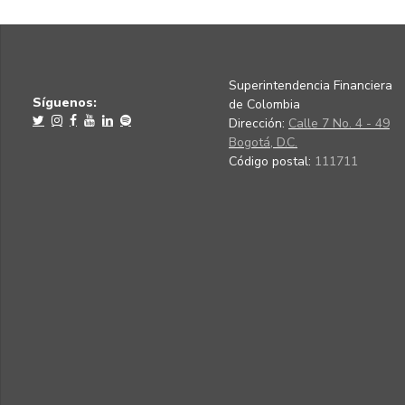
Superintendencia Financiera
Síguenos:
de Colombia
Dirección:
Calle 7 No. 4 - 49
Bogotá, D.C.
Código postal:
111711