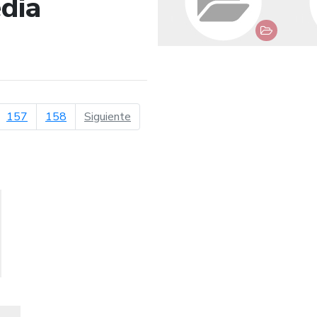
dia
de búsqueda
página siguiente
157
158
Siguiente