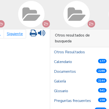
Imprimir
Leer contenido
página siguiente
1
Siguiente
Otros resultados de
busqueda
Otros Resultados
Calendario
177
Documentos
2286
Galería
2144
Glosario
541
Preguntas frecuentes
236