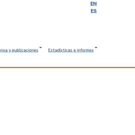
EN
ES
ensa y publicaciones
Estadísticas e informes