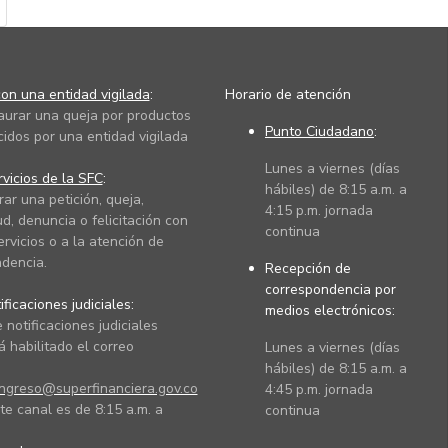
on una entidad vigilada
:
Horario de atención
taurar una queja por productos
Punto Ciudadano
:
cidos por una entidad vigilada
Lunes a viernes (días
vicios de la SFC
:
hábiles) de 8:15 a.m. a
rar una petición, queja,
4:15 p.m. jornada
ud, denuncia o felicitación con
continua
ervicios o a la atención de
dencia.
Recepción de
correspondencia por
ficaciones judiciales:
medios electrónicos:
 notificaciones judiciales
 habilitado el correo
Lunes a viernes (días
hábiles) de 8:15 a.m. a
ingreso@superfinanciera.gov.co
4:45 p.m. jornada
te canal es de 8:15 a.m. a
continua