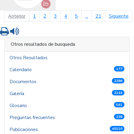
página anterior
pá
Anterior
1
2
3
4
5
...
21
Siguiente
Imprimir
Leer contenido
Otros resultados de busqueda
Otros Resultados
Calendario
177
Documentos
2286
Galería
2144
Glosario
541
Preguntas frecuentes
236
Publicaciones
40110