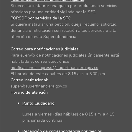
Si necesita instaurar una queja por productos o servicios
ofrecidos por una entidad vigilada por la SFC.
PQRSDF por servicios de la SFC
:
Si quiere instaurar una petición, queja, reclamo, solicitud,
denuncia o felicitación con relación a los servicios o a la
atención de esta Superintendencia.
Correo para notificaciones judiciales:
Para el envío de notificaciones judiciales únicamente está
habilitado el correo electrónico
notificaciones_ingreso@superfinanciera.gov.co
El horario de este canal es de 8:15 a.m. a 5:00 p.m.
Correo institucional:
super@superfinanciera.gov.co
Horario de atención
Punto Ciudadano
:
Lunes a viernes (días hábiles) de 8:15 a.m. a 4:15
p.m. jornada continua
Recepción de correspondencia por medios