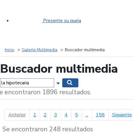
Presente su queja
Inicio
Galería Multimedia
Buscador multimedia
Buscador multimedia
labras...
Mostrar opciones de búsqueda
Buscar
e encontraron 1896 resultados.
página anterior
p
Anterior
1
2
3
4
5
...
158
Siguiente
Se encontraron 248 resultados