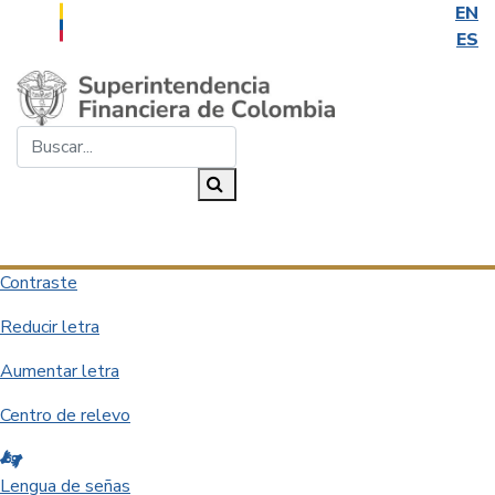
EN
ES
Saltar al contenido principal
Buscar...
Buscar
Desplegar navegación
Contraste
Reducir letra
Aumentar letra
Centro de relevo
Lengua de señas