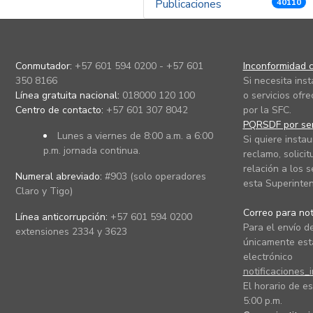
Publicaciones
40110
Conmutador:
+57 601 594 0200 - +57 601
Inconformidad c
350 8166
Si necesita ins
Línea gratuita nacional:
018000 120 100
o servicios ofre
Centro de contacto:
+57 601 307 8042
por la SFC.
PQRSDF por ser
Lunes a viernes de 8:00 a.m. a 6:00
Si quiere instau
p.m. jornada continua.
reclamo, solicit
relación a los s
Numeral abreviado:
#903 (solo operadores
esta Superinten
Claro y Tigo)
Correo para noti
Línea anticorrupción:
+57 601 594 0200
Para el envío de
extensiones 2334 y 3623
únicamente está
electrónico
notificaciones_
El horario de es
5:00 p.m.