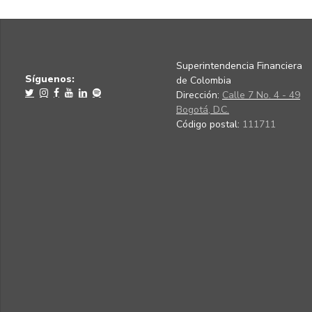
Superintendencia Financiera
Síguenos:
de Colombia
Dirección:
Calle 7 No. 4 - 49
Bogotá, D.C.
Código postal:
111711