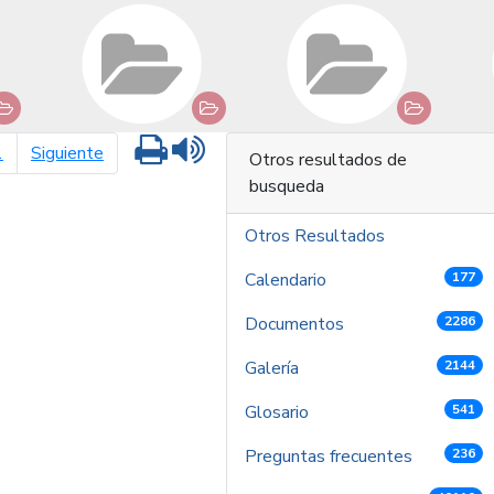
Imprimir
Leer contenido
página siguiente
1
Siguiente
Otros resultados de
busqueda
Otros Resultados
Calendario
177
Documentos
2286
Galería
2144
Glosario
541
Preguntas frecuentes
236