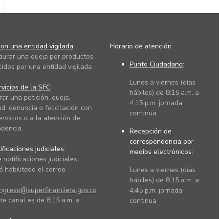
on una entidad vigilada
:
Horario de atención
taurar una queja por productos
Punto Ciudadano
:
cidos por una entidad vigilada
Lunes a viernes (días
vicios de la SFC
:
hábiles) de 8:15 a.m. a
rar una petición, queja,
4:15 p.m. jornada
ud, denuncia o felicitación con
continua
ervicios o a la atención de
dencia.
Recepción de
correspondencia por
ficaciones judiciales:
medios electrónicos:
 notificaciones judiciales
 habilitado el correo
Lunes a viernes (días
hábiles) de 8:15 a.m. a
ingreso@superfinanciera.gov.co
4:45 p.m. jornada
te canal es de 8:15 a.m. a
continua