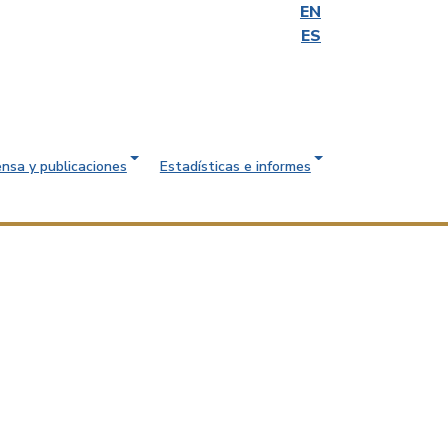
EN
ES
ensa y publicaciones
Estadísticas e informes