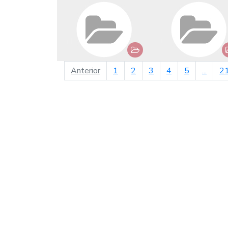
página anterior
Anterior
1
2
3
4
5
...
2