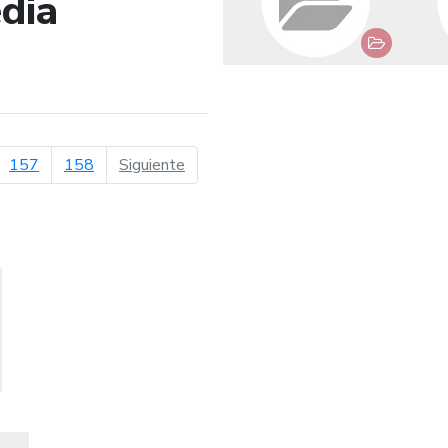
dia
de búsqueda
página siguiente
157
158
Siguiente