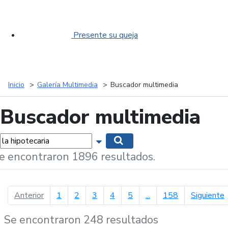
Presente su queja
Inicio
Galería Multimedia
Buscador multimedia
Buscador multimedia
labras...
Mostrar opciones de búsqueda
Buscar
e encontraron 1896 resultados.
página anterior
p
Anterior
1
2
3
4
5
...
158
Siguiente
Se encontraron 248 resultados