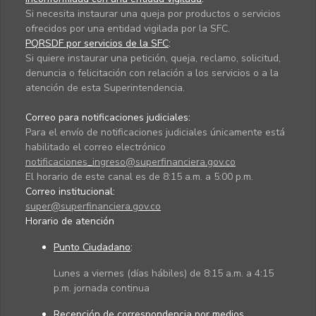
Si necesita instaurar una queja por productos o servicios
ofrecidos por una entidad vigilada por la SFC.
PQRSDF por servicios de la SFC
:
Si quiere instaurar una petición, queja, reclamo, solicitud,
denuncia o felicitación con relación a los servicios o a la
atención de esta Superintendencia.
Correo para notificaciones judiciales:
Para el envío de notificaciones judiciales únicamente está
habilitado el correo electrónico
notificaciones_ingreso@superfinanciera.gov.co
El horario de este canal es de 8:15 a.m. a 5:00 p.m.
Correo institucional:
super@superfinanciera.gov.co
Horario de atención
Punto Ciudadano
:
Lunes a viernes (días hábiles) de 8:15 a.m. a 4:15
p.m. jornada continua
Recepción de correspondencia por medios