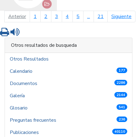
página anterior
pá
Anterior
1
2
3
4
5
...
21
Siguiente
Imprimir
Leer contenido
Otros resultados de busqueda
Otros Resultados
Calendario
177
Documentos
2286
Galería
2144
Glosario
541
Preguntas frecuentes
236
Publicaciones
40110