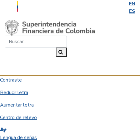
EN
ES
Saltar al contenido principal
Buscar...
Buscar
Desplegar navegación
Contraste
Reducir letra
Aumentar letra
Centro de relevo
Lengua de señas