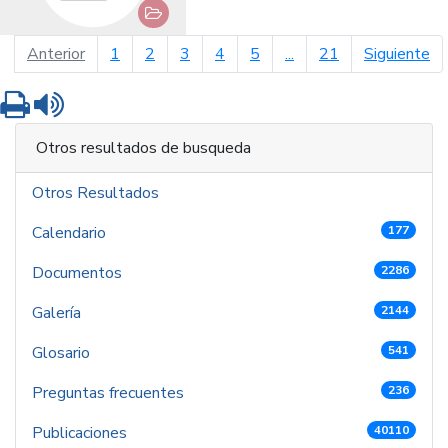
página anterior
pá
Anterior
1
2
3
4
5
...
21
Siguiente
Imprimir
Leer contenido
Otros resultados de busqueda
Otros Resultados
Calendario
177
Documentos
2286
Galería
2144
Glosario
541
Preguntas frecuentes
236
Publicaciones
40110