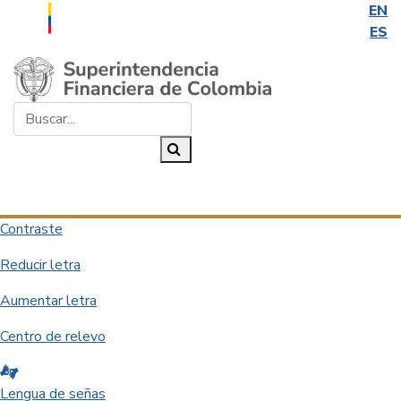
EN
ES
Saltar al contenido principal
Buscar...
Buscar
Desplegar navegación
Contraste
Reducir letra
Aumentar letra
Centro de relevo
Lengua de señas