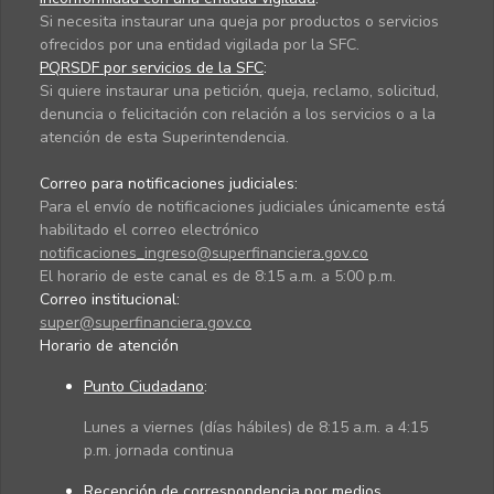
Si necesita instaurar una queja por productos o servicios
ofrecidos por una entidad vigilada por la SFC.
PQRSDF por servicios de la SFC
:
Si quiere instaurar una petición, queja, reclamo, solicitud,
denuncia o felicitación con relación a los servicios o a la
atención de esta Superintendencia.
Correo para notificaciones judiciales:
Para el envío de notificaciones judiciales únicamente está
habilitado el correo electrónico
notificaciones_ingreso@superfinanciera.gov.co
El horario de este canal es de 8:15 a.m. a 5:00 p.m.
Correo institucional:
super@superfinanciera.gov.co
Horario de atención
Punto Ciudadano
:
Lunes a viernes (días hábiles) de 8:15 a.m. a 4:15
p.m. jornada continua
Recepción de correspondencia por medios