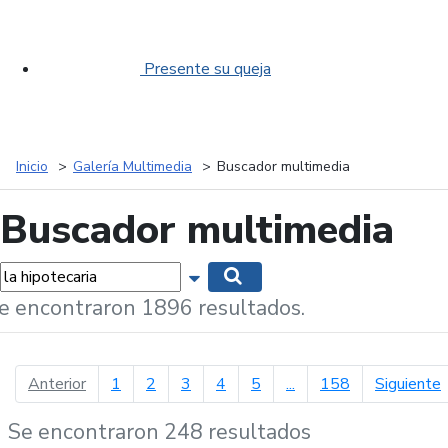
Presente su queja
Inicio
Galería Multimedia
Buscador multimedia
Buscador multimedia
labras...
Mostrar opciones de búsqueda
Buscar
e encontraron 1896 resultados.
página anterior
p
Anterior
1
2
3
4
5
...
158
Siguiente
Se encontraron 248 resultados