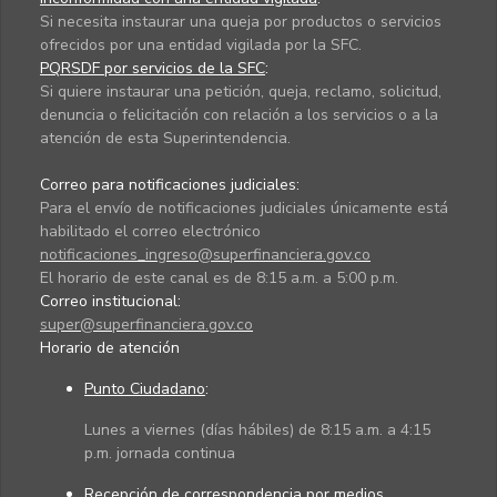
Si necesita instaurar una queja por productos o servicios
ofrecidos por una entidad vigilada por la SFC.
PQRSDF por servicios de la SFC
:
Si quiere instaurar una petición, queja, reclamo, solicitud,
denuncia o felicitación con relación a los servicios o a la
atención de esta Superintendencia.
Correo para notificaciones judiciales:
Para el envío de notificaciones judiciales únicamente está
habilitado el correo electrónico
notificaciones_ingreso@superfinanciera.gov.co
El horario de este canal es de 8:15 a.m. a 5:00 p.m.
Correo institucional:
super@superfinanciera.gov.co
Horario de atención
Punto Ciudadano
:
Lunes a viernes (días hábiles) de 8:15 a.m. a 4:15
p.m. jornada continua
Recepción de correspondencia por medios