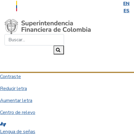
EN
ES
Saltar al contenido principal
Buscar...
Buscar
Desplegar navegación
Contraste
Reducir letra
Aumentar letra
Centro de relevo
Lengua de señas