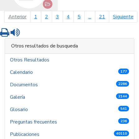
página anterior
pá
Anterior
1
2
3
4
5
...
21
Siguiente
Imprimir
Leer contenido
Otros resultados de busqueda
Otros Resultados
Calendario
177
Documentos
2286
Galería
2144
Glosario
541
Preguntas frecuentes
236
Publicaciones
40110