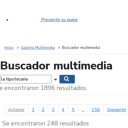
Presente su queja
Inicio
Galería Multimedia
Buscador multimedia
Buscador multimedia
labras...
Mostrar opciones de búsqueda
Buscar
e encontraron 1896 resultados.
página anterior
p
Anterior
1
2
3
4
5
...
158
Siguiente
Se encontraron 248 resultados