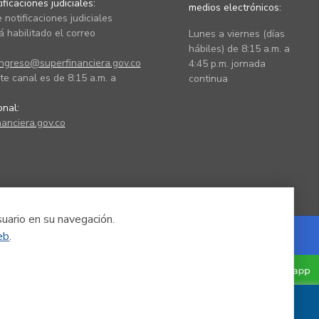
ficaciones judiciales:
medios electrónicos:
 notificaciones judiciales
 habilitado el correo
Lunes a viernes (días
hábiles) de 8:15 a.m. a
ingreso@superfinanciera.gov.co
4:45 p.m. jornada
te canal es de 8:15 a.m. a
continua
ional:
anciera.gov.co
suario en su navegación.
eb
.
Powered by Nexura