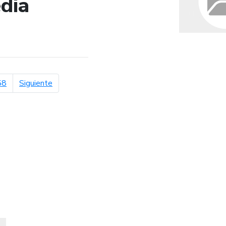
dia
de búsqueda
página siguiente
58
Siguiente