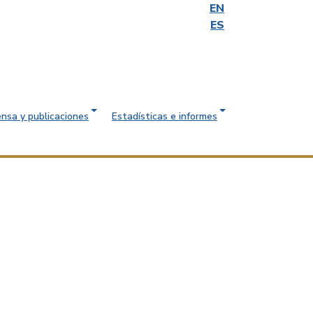
EN
ES
ensa y publicaciones
Estadísticas e informes