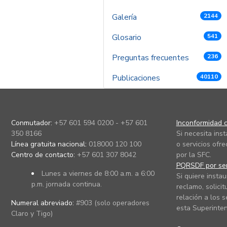
Galería
2144
Glosario
541
Preguntas frecuentes
236
Publicaciones
40110
Conmutador:
+57 601 594 0200 - +57 601
Inconformidad c
350 8166
Si necesita ins
Línea gratuita nacional:
018000 120 100
o servicios ofre
Centro de contacto:
+57 601 307 8042
por la SFC.
PQRSDF por ser
Lunes a viernes de 8:00 a.m. a 6:00
Si quiere instau
p.m. jornada continua.
reclamo, solicit
relación a los s
Numeral abreviado:
#903 (solo operadores
esta Superinten
Claro y Tigo)