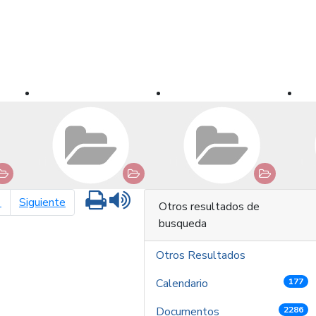
Imprimir
Leer contenido
página siguiente
1
Siguiente
Otros resultados de
busqueda
Otros Resultados
Calendario
177
Documentos
2286