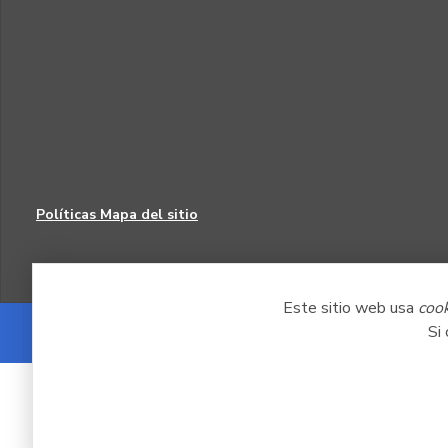
Políticas
Mapa del sitio
Este sitio web usa
coo
Si