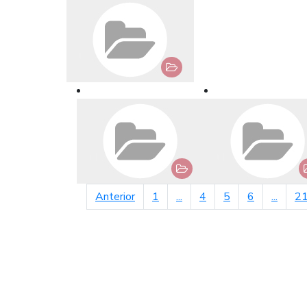
página anterior
Anterior
1
...
4
5
6
...
2