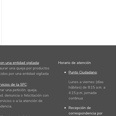
on una entidad vigilada
:
Horario de atención
taurar una queja por productos
Punto Ciudadano
:
cidos por una entidad vigilada
Lunes a viernes (días
vicios de la SFC
:
hábiles) de 8:15 a.m. a
rar una petición, queja,
4:15 p.m. jornada
ud, denuncia o felicitación con
continua
ervicios o a la atención de
dencia.
Recepción de
correspondencia por