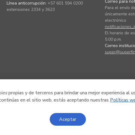
Correo para noti
Línea anticorrupción:
+57 601 594 0200
Para el envío de
extensiones 2334 y 3623
únicamente está
electrónico
notificaciones_
El horario de es
5:00 p.m.
Correo instituc
super@superfin
kies
propias y de terceros para brindar una mejor experiencia al u
 continúas en el sitio web, estás aceptando nuestras
Políticas w
Aceptar