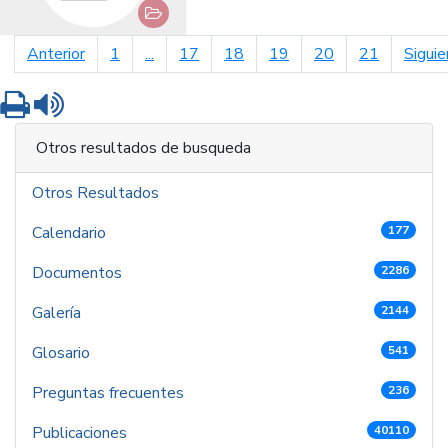
página anterior
Anterior
1
...
17
18
19
20
21
Siguie
Imprimir
Leer contenido
Otros resultados de busqueda
Otros Resultados
Calendario
177
Documentos
2286
Galería
2144
Glosario
541
Preguntas frecuentes
236
Publicaciones
40110