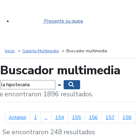
Presente su queja
Inicio
Galería Multimedia
Buscador multimedia
Buscador multimedia
labras...
Mostrar opciones de búsqueda
Buscar
e encontraron 1896 resultados.
página anterior
Anterior
1
...
154
155
156
157
158
Se encontraron 248 resultados