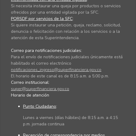
Si necesita instaurar una queja por productos o servicios
ofrecidos por una entidad vigilada por la SFC.
PQRSDF por servicios de la SFC
:
Si quiere instaurar una petición, queja, reclamo, solicitud,
denuncia o felicitación con relación a los servicios o a la
atención de esta Superintendencia.
Correo para notificaciones judiciales:
Para el envío de notificaciones judiciales únicamente está
habilitado el correo electrónico
notificaciones_ingreso@superfinanciera.gov.co
El horario de este canal es de 8:15 a.m. a 5:00 p.m.
Correo institucional:
super@superfinanciera.gov.co
Horario de atención
Punto Ciudadano
:
Lunes a viernes (días hábiles) de 8:15 a.m. a 4:15
p.m. jornada continua
Recepción de correspondencia por medios