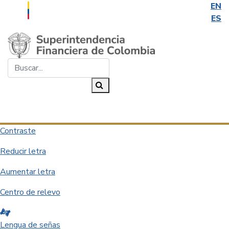
EN
ES
Saltar al contenido principal
Buscar...
Buscar
Desplegar navegación
Contraste
Reducir letra
Aumentar letra
Centro de relevo
Lengua de señas