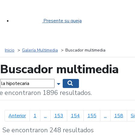
Presente su queja
Inicio
Galería Multimedia
Buscador multimedia
Buscador multimedia
labras...
Mostrar opciones de búsqueda
Buscar
e encontraron 1896 resultados.
página anterior
Anterior
1
...
153
154
155
...
158
S
Se encontraron 248 resultados