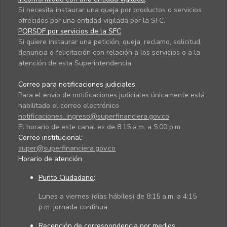
Si necesita instaurar una queja por productos o servicios
ofrecidos por una entidad vigilada por la SFC.
PQRSDF por servicios de la SFC
:
Si quiere instaurar una petición, queja, reclamo, solicitud,
denuncia o felicitación con relación a los servicios o a la
atención de esta Superintendencia.
Correo para notificaciones judiciales:
Para el envío de notificaciones judiciales únicamente está
habilitado el correo electrónico
notificaciones_ingreso@superfinanciera.gov.co
El horario de este canal es de 8:15 a.m. a 5:00 p.m.
Correo institucional:
super@superfinanciera.gov.co
Horario de atención
Punto Ciudadano
:
Lunes a viernes (días hábiles) de 8:15 a.m. a 4:15
p.m. jornada continua
Recepción de correspondencia por medios