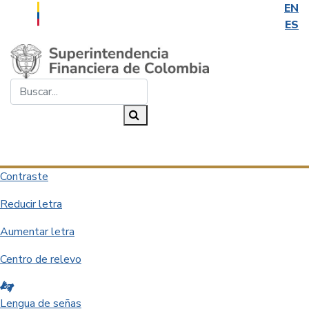
EN
ES
Saltar al contenido principal
Buscar...
Buscar
Desplegar navegación
Contraste
Reducir letra
Aumentar letra
Centro de relevo
Lengua de señas