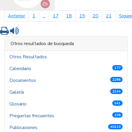
página anterior
Anterior
1
...
17
18
19
20
21
Siguie
Imprimir
Leer contenido
Otros resultados de busqueda
Otros Resultados
Calendario
177
Documentos
2286
Galería
2144
Glosario
541
Preguntas frecuentes
236
Publicaciones
40110