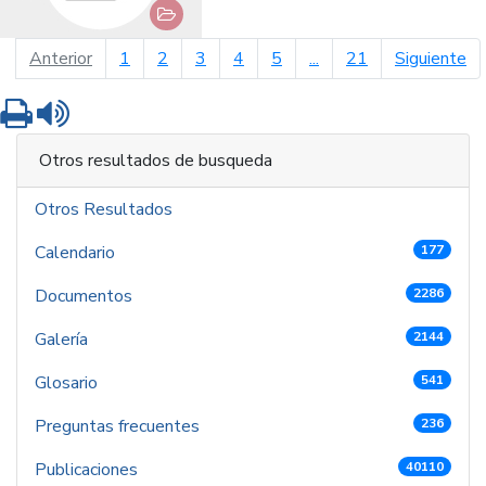
página anterior
pá
Anterior
1
2
3
4
5
...
21
Siguiente
Imprimir
Leer contenido
Otros resultados de busqueda
Otros Resultados
Calendario
177
Documentos
2286
Galería
2144
Glosario
541
Preguntas frecuentes
236
Publicaciones
40110