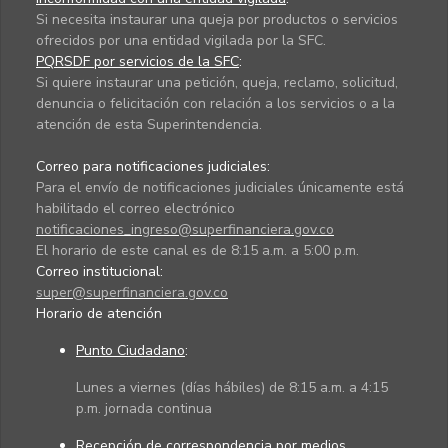
Si necesita instaurar una queja por productos o servicios
ofrecidos por una entidad vigilada por la SFC.
PQRSDF por servicios de la SFC
:
Si quiere instaurar una petición, queja, reclamo, solicitud,
denuncia o felicitación con relación a los servicios o a la
atención de esta Superintendencia.
Correo para notificaciones judiciales:
Para el envío de notificaciones judiciales únicamente está
habilitado el correo electrónico
notificaciones_ingreso@superfinanciera.gov.co
El horario de este canal es de 8:15 a.m. a 5:00 p.m.
Correo institucional:
super@superfinanciera.gov.co
Horario de atención
Punto Ciudadano
:
Lunes a viernes (días hábiles) de 8:15 a.m. a 4:15
p.m. jornada continua
Recepción de correspondencia por medios