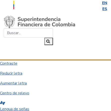
EN
ES
Saltar al contenido principal
Buscar...
Buscar
Desplegar navegación
Contraste
Reducir letra
Aumentar letra
Centro de relevo
Lengua de señas