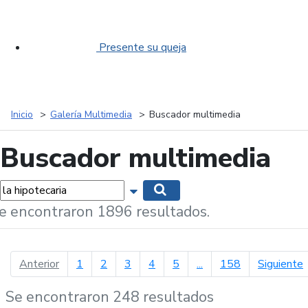
Presente su queja
Inicio
Galería Multimedia
Buscador multimedia
Buscador multimedia
labras...
Mostrar opciones de búsqueda
Buscar
e encontraron 1896 resultados.
página anterior
p
Anterior
1
2
3
4
5
...
158
Siguiente
Se encontraron 248 resultados