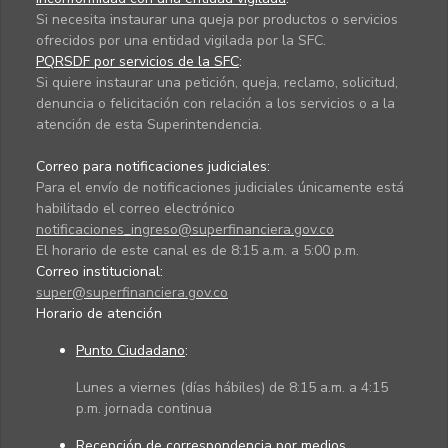
Si necesita instaurar una queja por productos o servicios
ofrecidos por una entidad vigilada por la SFC.
PQRSDF por servicios de la SFC
:
Si quiere instaurar una petición, queja, reclamo, solicitud,
denuncia o felicitación con relación a los servicios o a la
atención de esta Superintendencia.
Correo para notificaciones judiciales:
Para el envío de notificaciones judiciales únicamente está
habilitado el correo electrónico
notificaciones_ingreso@superfinanciera.gov.co
El horario de este canal es de 8:15 a.m. a 5:00 p.m.
Correo institucional:
super@superfinanciera.gov.co
Horario de atención
Punto Ciudadano
:
Lunes a viernes (días hábiles) de 8:15 a.m. a 4:15
p.m. jornada continua
Recepción de correspondencia por medios