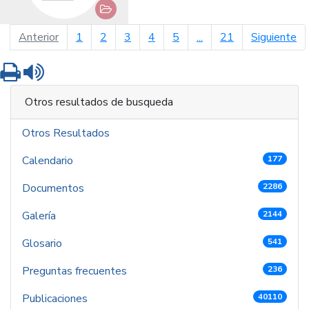
página anterior
pá
Anterior
1
2
3
4
5
...
21
Siguiente
Imprimir
Leer contenido
Otros resultados de busqueda
Otros Resultados
Calendario
177
Documentos
2286
Galería
2144
Glosario
541
Preguntas frecuentes
236
Publicaciones
40110