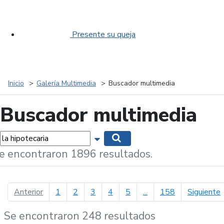
Presente su queja
Inicio
Galería Multimedia
Buscador multimedia
Buscador multimedia
labras...
Mostrar opciones de búsqueda
Buscar
e encontraron 1896 resultados.
página anterior
p
Anterior
1
2
3
4
5
...
158
Siguiente
Se encontraron 248 resultados