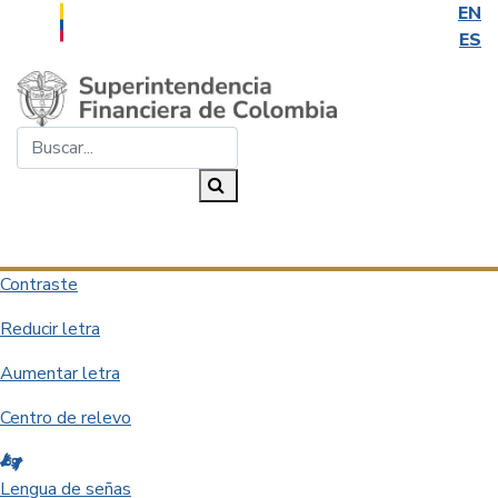
EN
ES
Saltar al contenido principal
Buscar...
Buscar
Desplegar navegación
Contraste
Reducir letra
Aumentar letra
Centro de relevo
Lengua de señas