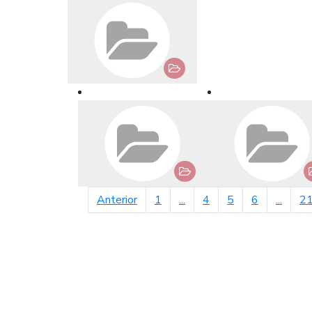
página anterior
Anterior
1
...
4
5
6
...
2