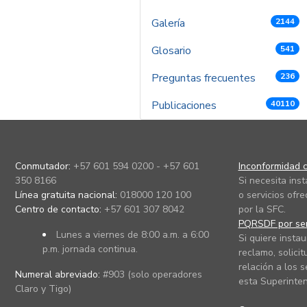
Galería
2144
Glosario
541
Preguntas frecuentes
236
Publicaciones
40110
Conmutador:
+57 601 594 0200 - +57 601
Inconformidad c
350 8166
Si necesita ins
Línea gratuita nacional:
018000 120 100
o servicios ofre
Centro de contacto:
+57 601 307 8042
por la SFC.
PQRSDF por ser
Lunes a viernes de 8:00 a.m. a 6:00
Si quiere instau
p.m. jornada continua.
reclamo, solicit
relación a los s
Numeral abreviado:
#903 (solo operadores
esta Superinten
Claro y Tigo)