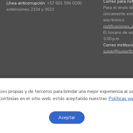
Correo para noti
Línea anticorrupción:
+57 601 594 0200
Para el envío de
extensiones 2334 y 3623
únicamente está
electrónico
notificaciones_
El horario de es
5:00 p.m.
Correo instituc
super@superfin
kies
propias y de terceros para brindar una mejor experiencia al u
 continúas en el sitio web, estás aceptando nuestras
Políticas w
Aceptar