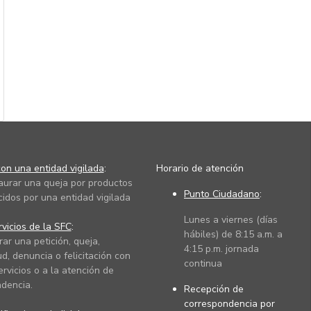
on una entidad vigilada
:
Horario de atención
taurar una queja por productos
Punto Ciudadano
:
cidos por una entidad vigilada
Lunes a viernes (días
vicios de la SFC
:
hábiles) de 8:15 a.m. a
rar una petición, queja,
4:15 p.m. jornada
ud, denuncia o felicitación con
continua
ervicios o a la atención de
dencia.
Recepción de
correspondencia por