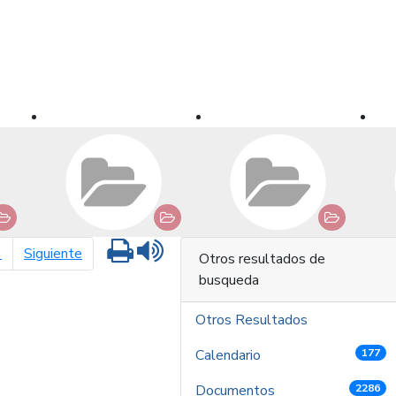
Imprimir
Leer contenido
página siguiente
1
Siguiente
Otros resultados de
busqueda
Otros Resultados
Calendario
177
Documentos
2286