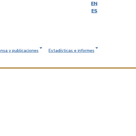
EN
ES
ensa y publicaciones
Estadísticas e informes