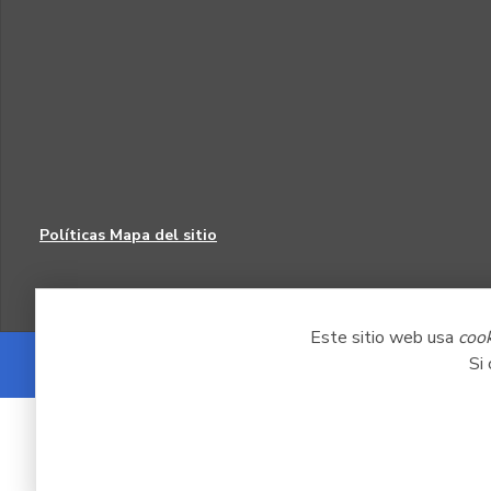
Políticas
Mapa del sitio
Este sitio web usa
coo
Si