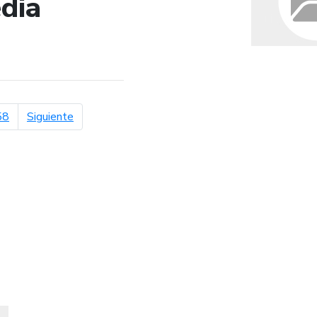
dia
de búsqueda
página siguiente
58
Siguiente