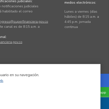
ficaciones judiciales:
medios electrónicos:
 notificaciones judiciales
 habilitado el correo
Lunes a viernes (días
hábiles) de 8:15 a.m. a
ingreso@superfinanciera.gov.co
4:45 p.m. jornada
te canal es de 8:15 a.m. a
continua
ional:
anciera.gov.co
suario en su navegación.
eb
.
Powered by Nexura