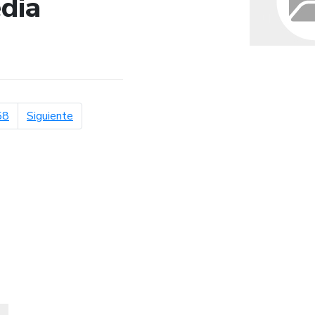
dia
de búsqueda
página siguiente
58
Siguiente