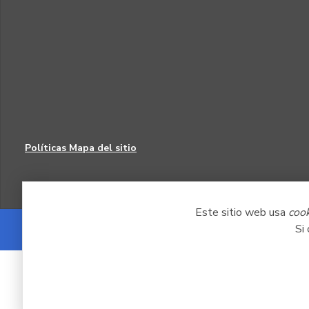
Políticas
Mapa del sitio
Este sitio web usa
coo
Si