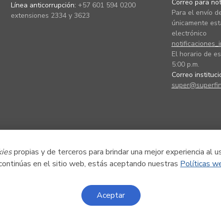
Correo para noti
Línea anticorrupción:
+57 601 594 0200
Para el envío de
extensiones 2334 y 3623
únicamente está
electrónico
notificaciones_
El horario de es
5:00 p.m.
Correo instituc
super@superfin
kies
propias y de terceros para brindar una mejor experiencia al u
 continúas en el sitio web, estás aceptando nuestras
Políticas w
Aceptar