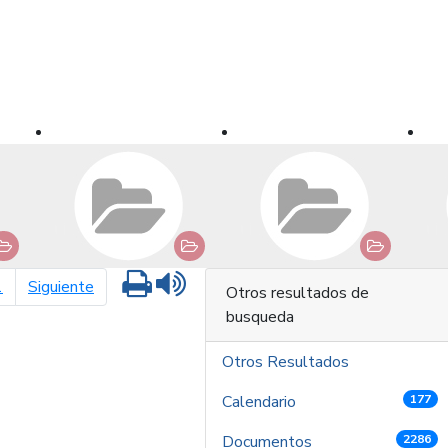
Imprimir
Leer contenido
página siguiente
1
Siguiente
Otros resultados de
busqueda
Otros Resultados
Calendario
177
Documentos
2286