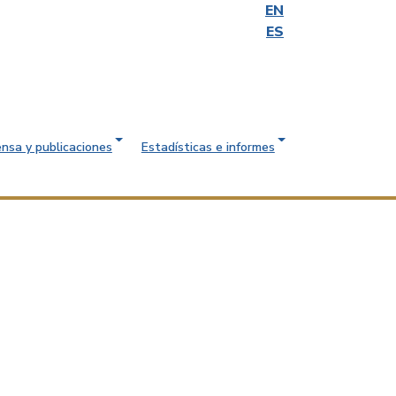
EN
ES
ensa y publicaciones
Estadísticas e informes