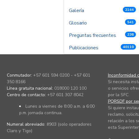
Galería
2144
Glosario
541
Preguntas frecuentes
236
Publicaciones
40110
Conmutador:
+57 601 594 0200 - +57 601
Inconformidad c
350 8166
Si necesita ins
Línea gratuita nacional:
018000 120 100
o servicios ofre
Centro de contacto:
+57 601 307 8042
por la SFC.
PQRSDF por ser
Lunes a viernes de 8:00 a.m. a 6:00
Si quiere instau
p.m. jornada continua.
reclamo, solicit
relación a los s
Numeral abreviado:
#903 (solo operadores
esta Superinten
Claro y Tigo)