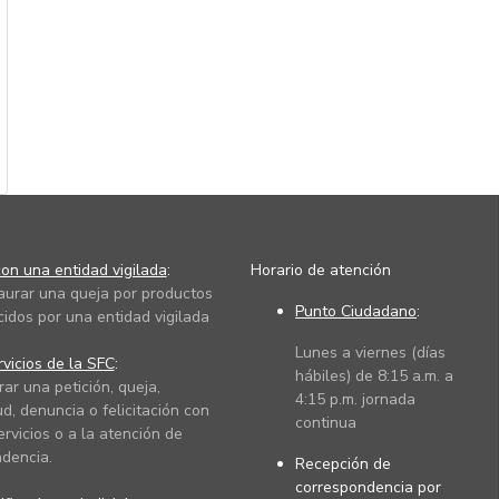
on una entidad vigilada
:
Horario de atención
taurar una queja por productos
Punto Ciudadano
:
cidos por una entidad vigilada
Lunes a viernes (días
vicios de la SFC
:
hábiles) de 8:15 a.m. a
rar una petición, queja,
4:15 p.m. jornada
ud, denuncia o felicitación con
continua
ervicios o a la atención de
dencia.
Recepción de
correspondencia por