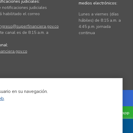
ficaciones judiciales:
medios electrónicos:
 notificaciones judiciales
 habilitado el correo
Lunes a viernes (días
hábiles) de 8:15 a.m. a
ingreso@superfinanciera.gov.co
4:45 p.m. jornada
te canal es de 8:15 a.m. a
continua
ional:
anciera.gov.co
suario en su navegación.
eb
.
Powered by Nexura