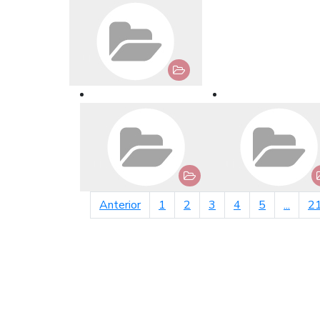
página anterior
Anterior
1
2
3
4
5
...
2