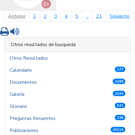
página anterior
pá
Anterior
1
2
3
4
5
...
21
Siguiente
Imprimir
Leer contenido
Otros resultados de busqueda
Otros Resultados
Calendario
177
Documentos
2286
Galería
2144
Glosario
541
Preguntas frecuentes
236
Publicaciones
40110