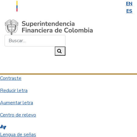
EN
ES
Saltar al contenido principal
Buscar...
Buscar
Desplegar navegación
Contraste
Reducir letra
Aumentar letra
Centro de relevo
Lengua de señas