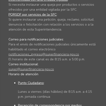
Si necesita instaurar una queja por productos o servicios
ofrecidos por una entidad vigilada por la SFC.
PQRSDF por servicios de la SFC
:
Si quiere instaurar una petición, queja, reclamo, solicitud,
denuncia o felicitación con relación a los servicios o a la
atención de esta Superintendencia.
Correo para notificaciones judiciales:
Para el envío de notificaciones judiciales únicamente está
habilitado el correo electrónico
notificaciones_ingreso@superfinanciera.gov.co
El horario de este canal es de 8:15 a.m. a 5:00 p.m.
Correo institucional:
super@superfinanciera.gov.co
Horario de atención
Punto Ciudadano
:
Lunes a viernes (días hábiles) de 8:15 a.m. a 4:15
p.m. jornada continua
Recepción de correspondencia por medios