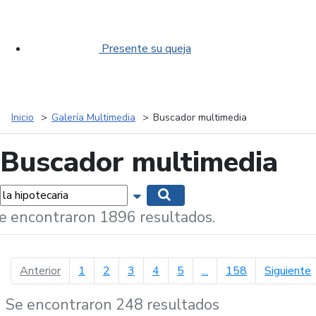
Presente su queja
Inicio
Galería Multimedia
Buscador multimedia
Buscador multimedia
labras...
Mostrar opciones de búsqueda
Buscar
e encontraron 1896 resultados.
página anterior
p
Anterior
1
2
3
4
5
...
158
Siguiente
Se encontraron 248 resultados