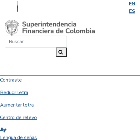
EN
ES
Saltar al contenido principal
Buscar...
Buscar
Desplegar navegación
Contraste
Reducir letra
Aumentar letra
Centro de relevo
Lengua de señas