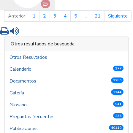
página anterior
pá
Anterior
1
2
3
4
5
...
21
Siguiente
Imprimir
Leer contenido
Otros resultados de busqueda
Otros Resultados
Calendario
177
Documentos
2286
Galería
2144
Glosario
541
Preguntas frecuentes
236
Publicaciones
40110