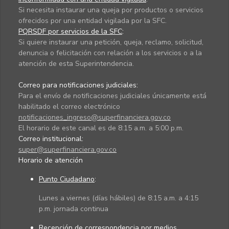
Si necesita instaurar una queja por productos o servicios
ofrecidos por una entidad vigilada por la SFC.
PQRSDF por servicios de la SFC
:
Si quiere instaurar una petición, queja, reclamo, solicitud,
denuncia o felicitación con relación a los servicios o a la
atención de esta Superintendencia.
Correo para notificaciones judiciales:
Para el envío de notificaciones judiciales únicamente está
habilitado el correo electrónico
notificaciones_ingreso@superfinanciera.gov.co
El horario de este canal es de 8:15 a.m. a 5:00 p.m.
Correo institucional:
super@superfinanciera.gov.co
Horario de atención
Punto Ciudadano
:
Lunes a viernes (días hábiles) de 8:15 a.m. a 4:15
p.m. jornada continua
Recepción de correspondencia por medios