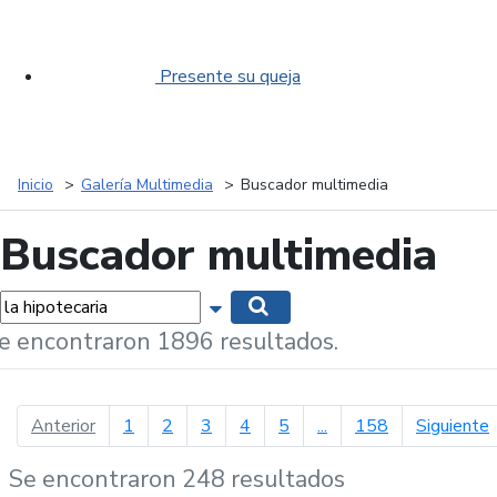
Presente su queja
Inicio
Galería Multimedia
Buscador multimedia
Buscador multimedia
labras...
Mostrar opciones de búsqueda
Buscar
e encontraron 1896 resultados.
página anterior
p
Anterior
1
2
3
4
5
...
158
Siguiente
Se encontraron 248 resultados