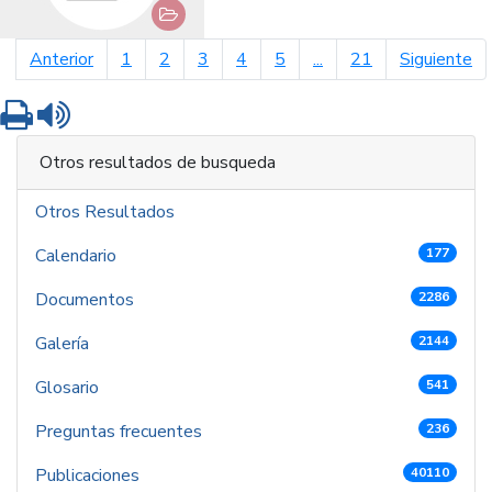
página anterior
pá
Anterior
1
2
3
4
5
...
21
Siguiente
Imprimir
Leer contenido
Otros resultados de busqueda
Otros Resultados
Calendario
177
Documentos
2286
Galería
2144
Glosario
541
Preguntas frecuentes
236
Publicaciones
40110