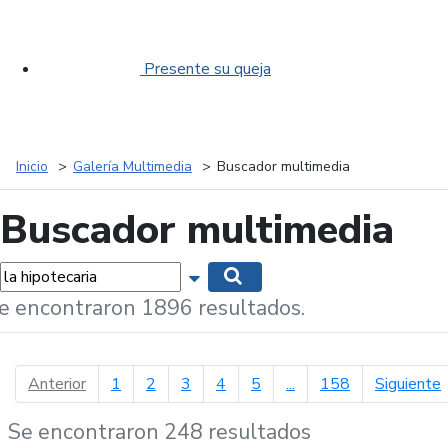
Presente su queja
Inicio
Galería Multimedia
Buscador multimedia
Buscador multimedia
labras...
Mostrar opciones de búsqueda
Buscar
e encontraron 1896 resultados.
página anterior
p
Anterior
1
2
3
4
5
...
158
Siguiente
Se encontraron 248 resultados