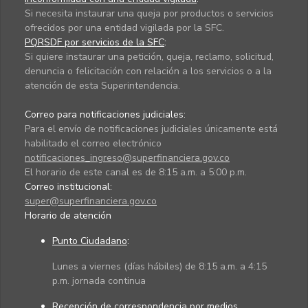
Si necesita instaurar una queja por productos o servicios
ofrecidos por una entidad vigilada por la SFC.
PQRSDF por servicios de la SFC
:
Si quiere instaurar una petición, queja, reclamo, solicitud,
denuncia o felicitación con relación a los servicios o a la
atención de esta Superintendencia.
Correo para notificaciones judiciales:
Para el envío de notificaciones judiciales únicamente está
habilitado el correo electrónico
notificaciones_ingreso@superfinanciera.gov.co
El horario de este canal es de 8:15 a.m. a 5:00 p.m.
Correo institucional:
super@superfinanciera.gov.co
Horario de atención
Punto Ciudadano
:
Lunes a viernes (días hábiles) de 8:15 a.m. a 4:15
p.m. jornada continua
Recepción de correspondencia por medios