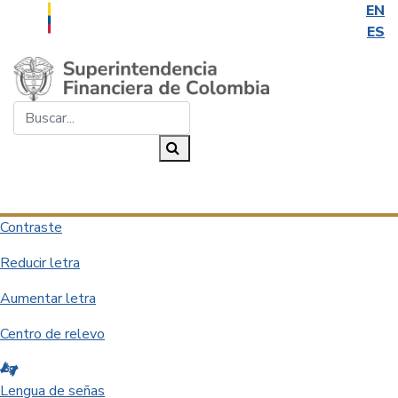
EN
ES
Saltar al contenido principal
Buscar...
Buscar
Desplegar navegación
Contraste
Reducir letra
Aumentar letra
Centro de relevo
Lengua de señas