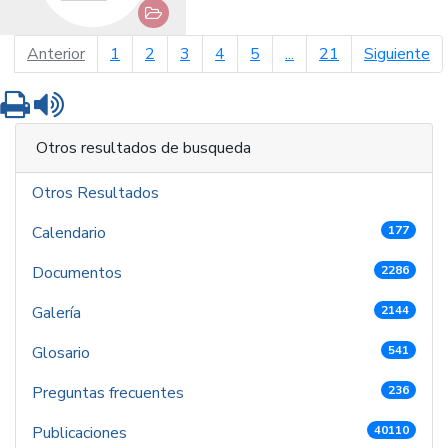
página anterior
pá
Anterior
1
2
3
4
5
...
21
Siguiente
Imprimir
Leer contenido
Otros resultados de busqueda
Otros Resultados
Calendario
177
Documentos
2286
Galería
2144
Glosario
541
Preguntas frecuentes
236
Publicaciones
40110