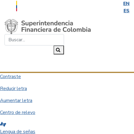
EN
ES
Saltar al contenido principal
Buscar...
Buscar
Desplegar navegación
Contraste
Reducir letra
Aumentar letra
Centro de relevo
Lengua de señas