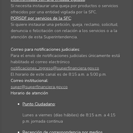
Si necesita instaurar una queja por productos o servicios
ofrecidos por una entidad vigilada por la SFC.
PQRSDF por servicios de la SFC
:
Si quiere instaurar una petición, queja, reclamo, solicitud,
denuncia o felicitación con relación a los servicios o a la
atención de esta Superintendencia.
Correo para notificaciones judiciales:
Para el envío de notificaciones judiciales únicamente está
habilitado el correo electrónico
notificaciones_ingreso@superfinanciera.gov.co
El horario de este canal es de 8:15 a.m. a 5:00 p.m.
Correo institucional:
super@superfinanciera.gov.co
Horario de atención
Punto Ciudadano
:
Lunes a viernes (días hábiles) de 8:15 a.m. a 4:15
p.m. jornada continua
Recepción de correspondencia por medios