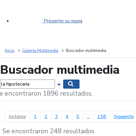
Presente su queja
Inicio
Galería Multimedia
Buscador multimedia
Buscador multimedia
labras...
Mostrar opciones de búsqueda
Buscar
e encontraron 1896 resultados.
página anterior
p
Anterior
1
2
3
4
5
...
158
Siguiente
Se encontraron 248 resultados