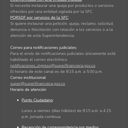
Si necesita instaurar una queja por productos o servicios
ofrecidos por una entidad vigilada por la SFC.
PQRSDF por servicios de la SFC
:
Si quiere instaurar una petición, queja, reclamo, solicitud,
denuncia o felicitación con relación a los servicios o a la
atención de esta Superintendencia.
Correo para notificaciones judiciales:
Para el envío de notificaciones judiciales únicamente está
habilitado el correo electrónico
notificaciones_ingreso@superfinanciera.gov.co
El horario de este canal es de 8:15 a.m. a 5:00 p.m.
Correo institucional:
super@superfinanciera.gov.co
Horario de atención
Punto Ciudadano
:
Lunes a viernes (días hábiles) de 8:15 a.m. a 4:15
p.m. jornada continua
Recepción de correspondencia por medios