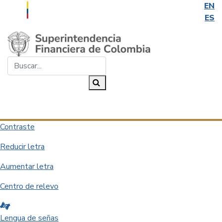
EN
ES
Saltar al contenido principal
Buscar...
Buscar
Desplegar navegación
Contraste
Reducir letra
Aumentar letra
Centro de relevo
Lengua de señas