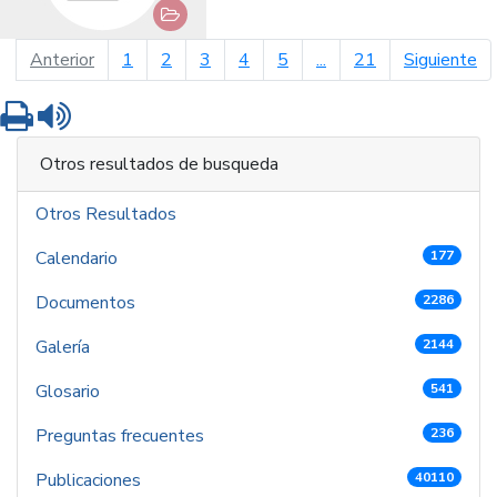
página anterior
pá
Anterior
1
2
3
4
5
...
21
Siguiente
Imprimir
Leer contenido
Otros resultados de busqueda
Otros Resultados
Calendario
177
Documentos
2286
Galería
2144
Glosario
541
Preguntas frecuentes
236
Publicaciones
40110