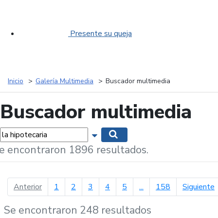
Presente su queja
Inicio
Galería Multimedia
Buscador multimedia
Buscador multimedia
labras...
Mostrar opciones de búsqueda
Buscar
e encontraron 1896 resultados.
página anterior
p
Anterior
1
2
3
4
5
...
158
Siguiente
Se encontraron 248 resultados