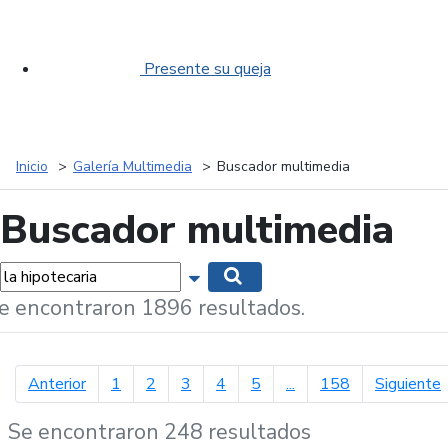
Presente su queja
Inicio
Galería Multimedia
Buscador multimedia
Buscador multimedia
labras...
Mostrar opciones de búsqueda
Buscar
e encontraron 1896 resultados.
página anterior
p
Anterior
1
2
3
4
5
...
158
Siguiente
Se encontraron 248 resultados