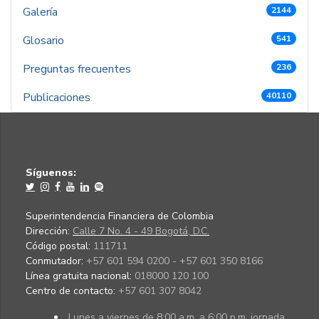
Galería
2144
Glosario
541
Preguntas frecuentes
236
Publicaciones
40110
Síguenos:
Superintendencia Financiera de Colombia
Dirección:
Calle 7 No. 4 - 49 Bogotá, D.C.
Código postal:
111711
Conmutador:
+57 601 594 0200 - +57 601 350 8166
Línea gratuita nacional:
018000 120 100
Centro de contacto:
+57 601 307 8042
Lunes a viernes de 8:00 a.m. a 6:00 p.m. jornada