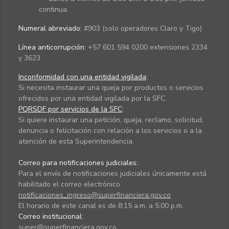
continua.
Numeral abreviado:
#903 (solo operadores Claro y Tigo)
Línea anticorrupción:
+57 601 594 0200 extensiones 2334
y 3623
Inconformidad con una entidad vigilada
:
Si necesita instaurar una queja por productos o servicios
ofrecidos por una entidad vigilada por la SFC.
PQRSDF por servicios de la SFC
:
Si quiere instaurar una petición, queja, reclamo, solicitud,
denuncia o felicitación con relación a los servicios o a la
atención de esta Superintendencia.
Correo para notificaciones judiciales:
Para el envío de notificaciones judiciales únicamente está
habilitado el correo electrónico
notificaciones_ingreso@superfinanciera.gov.co
El horario de este canal es de 8:15 a.m. a 5:00 p.m.
Correo institucional:
super@superfinanciera.gov.co