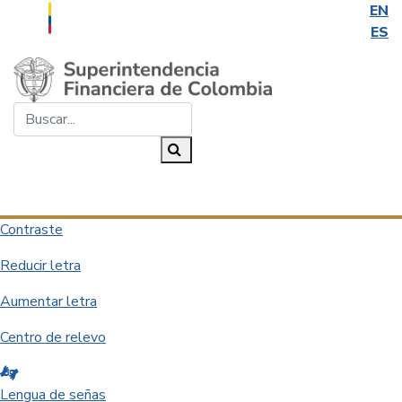
EN
ES
Saltar al contenido principal
Buscar...
Buscar
Desplegar navegación
Contraste
Reducir letra
Aumentar letra
Centro de relevo
Lengua de señas