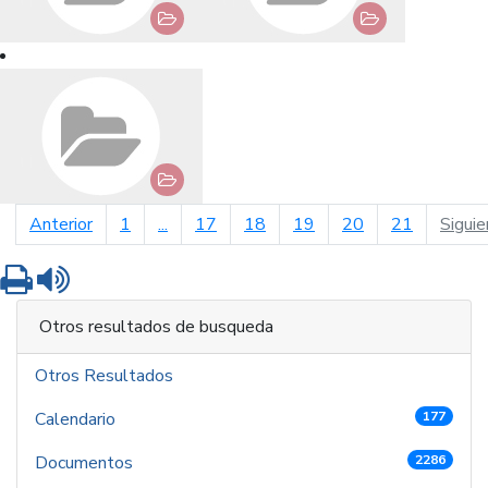
página anterior
Anterior
1
...
17
18
19
20
21
Siguie
Imprimir
Leer contenido
Otros resultados de busqueda
Otros Resultados
Calendario
177
Documentos
2286