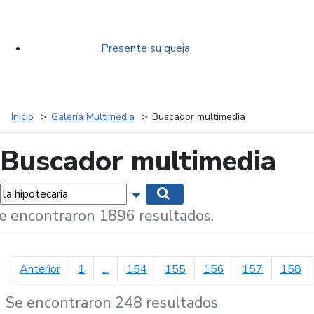
Presente su queja
Inicio
Galería Multimedia
Buscador multimedia
Buscador multimedia
labras...
Mostrar opciones de búsqueda
Buscar
e encontraron 1896 resultados.
página anterior
Anterior
1
...
154
155
156
157
158
Se encontraron 248 resultados