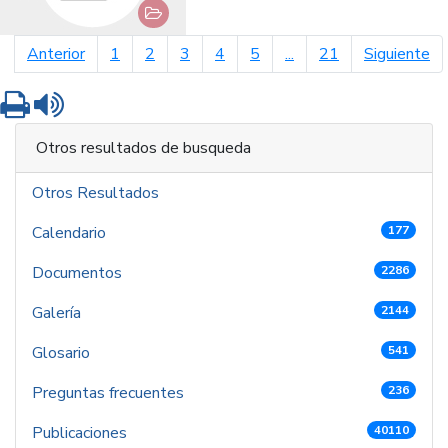
página anterior
pá
Anterior
1
2
3
4
5
...
21
Siguiente
Imprimir
Leer contenido
Otros resultados de busqueda
Otros Resultados
Calendario
177
Documentos
2286
Galería
2144
Glosario
541
Preguntas frecuentes
236
Publicaciones
40110