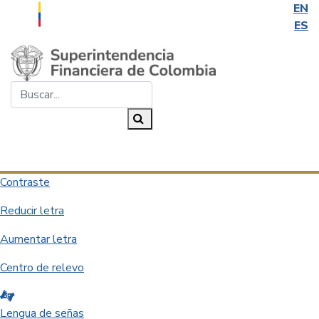
EN
ES
Saltar al contenido principal
Buscar...
Buscar
Desplegar navegación
Contraste
Reducir letra
Aumentar letra
Centro de relevo
Lengua de señas