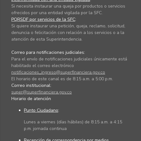
Si necesita instaurar una queja por productos o servicios
ofrecidos por una entidad vigilada por la SFC.
PQRSDF por servicios de la SFC
:
Si quiere instaurar una petición, queja, reclamo, solicitud,
denuncia o felicitación con relación a los servicios o a la
atención de esta Superintendencia.
Correo para notificaciones judiciales:
Para el envío de notificaciones judiciales únicamente está
habilitado el correo electrónico
notificaciones_ingreso@superfinanciera.gov.co
El horario de este canal es de 8:15 a.m. a 5:00 p.m.
Correo institucional:
super@superfinanciera.gov.co
Horario de atención
Punto Ciudadano
:
Lunes a viernes (días hábiles) de 8:15 a.m. a 4:15
p.m. jornada continua
Recepción de correspondencia por medios