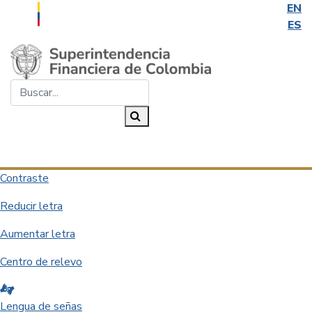
EN
ES
Saltar al contenido principal
Buscar...
Buscar
Desplegar navegación
Contraste
Reducir letra
Aumentar letra
Centro de relevo
Lengua de señas