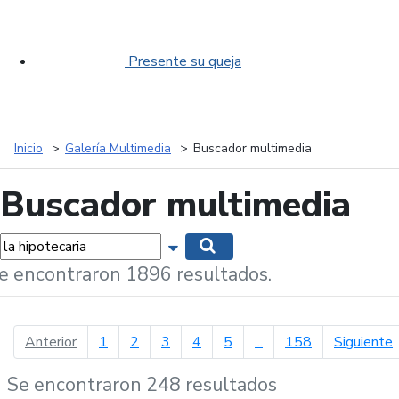
Presente su queja
Inicio
Galería Multimedia
Buscador multimedia
Buscador multimedia
labras...
Mostrar opciones de búsqueda
Buscar
e encontraron 1896 resultados.
página anterior
p
Anterior
1
2
3
4
5
...
158
Siguiente
Se encontraron 248 resultados