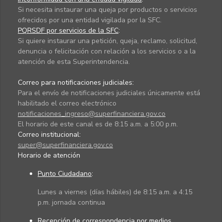
Si necesita instaurar una queja por productos o servicios
ofrecidos por una entidad vigilada por la SFC.
PQRSDF por servicios de la SFC
:
Si quiere instaurar una petición, queja, reclamo, solicitud,
denuncia o felicitación con relación a los servicios o a la
atención de esta Superintendencia.
Correo para notificaciones judiciales:
Para el envío de notificaciones judiciales únicamente está
habilitado el correo electrónico
notificaciones_ingreso@superfinanciera.gov.co
El horario de este canal es de 8:15 a.m. a 5:00 p.m.
Correo institucional:
super@superfinanciera.gov.co
Horario de atención
Punto Ciudadano
:
Lunes a viernes (días hábiles) de 8:15 a.m. a 4:15
p.m. jornada continua
Recepción de correspondencia por medios