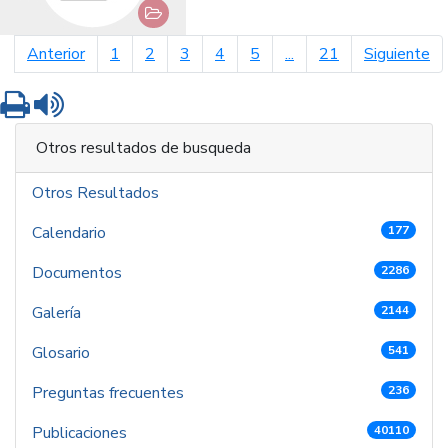
página anterior
pá
Anterior
1
2
3
4
5
...
21
Siguiente
Imprimir
Leer contenido
Otros resultados de busqueda
Otros Resultados
Calendario
177
Documentos
2286
Galería
2144
Glosario
541
Preguntas frecuentes
236
Publicaciones
40110