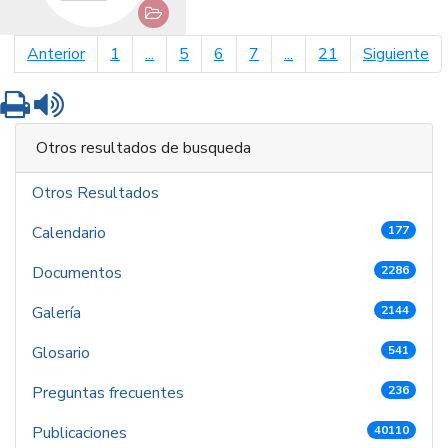
página anterior
pá
Anterior
1
...
5
6
7
...
21
Siguiente
Imprimir
Leer contenido
Otros resultados de busqueda
Otros Resultados
Calendario
177
Documentos
2286
Galería
2144
Glosario
541
Preguntas frecuentes
236
Publicaciones
40110