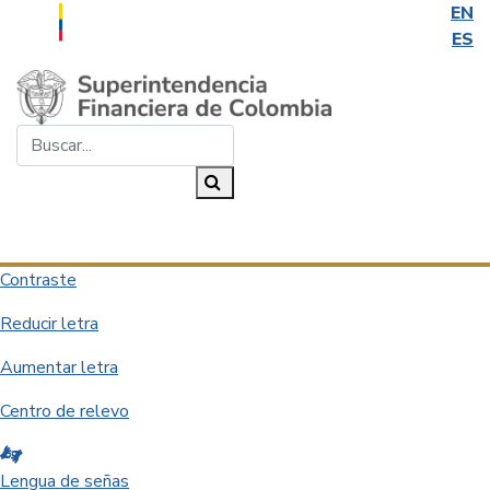
EN
ES
Saltar al contenido principal
Buscar...
Buscar
Desplegar navegación
Contraste
Reducir letra
Aumentar letra
Centro de relevo
Lengua de señas