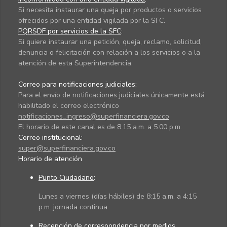
Si necesita instaurar una queja por productos o servicios
ofrecidos por una entidad vigilada por la SFC.
PQRSDF por servicios de la SFC
:
Si quiere instaurar una petición, queja, reclamo, solicitud,
denuncia o felicitación con relación a los servicios o a la
atención de esta Superintendencia.
Correo para notificaciones judiciales:
Para el envío de notificaciones judiciales únicamente está
habilitado el correo electrónico
notificaciones_ingreso@superfinanciera.gov.co
El horario de este canal es de 8:15 a.m. a 5:00 p.m.
Correo institucional:
super@superfinanciera.gov.co
Horario de atención
Punto Ciudadano
:
Lunes a viernes (días hábiles) de 8:15 a.m. a 4:15
p.m. jornada continua
Recepción de correspondencia por medios