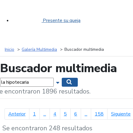
Presente su queja
Inicio
Galería Multimedia
Buscador multimedia
Buscador multimedia
labras...
Mostrar opciones de búsqueda
Buscar
e encontraron 1896 resultados.
página anterior
p
Anterior
1
...
4
5
6
...
158
Siguiente
Se encontraron 248 resultados