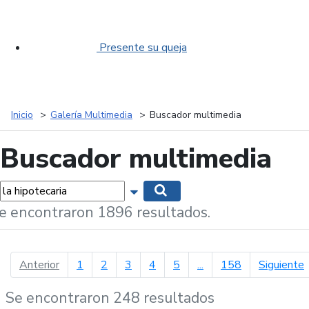
Presente su queja
Inicio
Galería Multimedia
Buscador multimedia
Buscador multimedia
labras...
Mostrar opciones de búsqueda
Buscar
e encontraron 1896 resultados.
página anterior
p
Anterior
1
2
3
4
5
...
158
Siguiente
Se encontraron 248 resultados