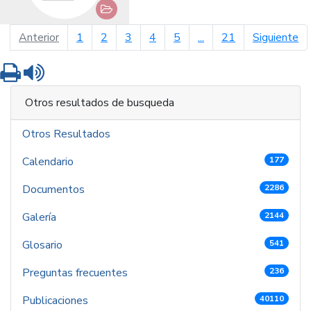
página anterior
pá
Anterior
1
2
3
4
5
...
21
Siguiente
Imprimir
Leer contenido
Otros resultados de busqueda
Otros Resultados
Calendario
177
Documentos
2286
Galería
2144
Glosario
541
Preguntas frecuentes
236
Publicaciones
40110