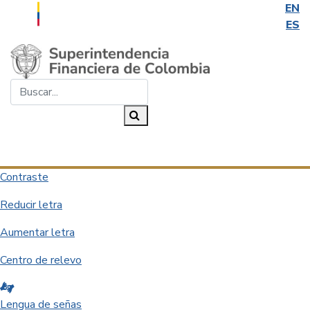
EN
ES
Saltar al contenido principal
Buscar...
Buscar
Desplegar navegación
Contraste
Reducir letra
Aumentar letra
Centro de relevo
Lengua de señas