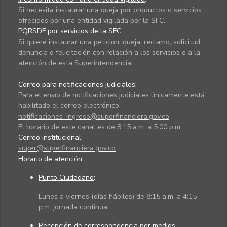
Si necesita instaurar una queja por productos o servicios
ofrecidos por una entidad vigilada por la SFC.
PQRSDF por servicios de la SFC
:
Si quiere instaurar una petición, queja, reclamo, solicitud,
denuncia o felicitación con relación a los servicios o a la
atención de esta Superintendencia.
Correo para notificaciones judiciales:
Para el envío de notificaciones judiciales únicamente está
habilitado el correo electrónico
notificaciones_ingreso@superfinanciera.gov.co
El horario de este canal es de 8:15 a.m. a 5:00 p.m.
Correo institucional:
super@superfinanciera.gov.co
Horario de atención
Punto Ciudadano
:
Lunes a viernes (días hábiles) de 8:15 a.m. a 4:15
p.m. jornada continua
Recepción de correspondencia por medios