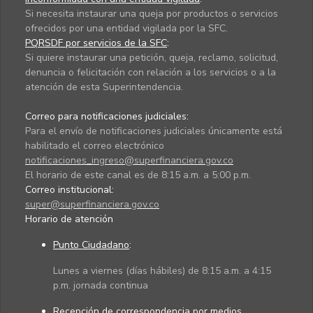
Si necesita instaurar una queja por productos o servicios
ofrecidos por una entidad vigilada por la SFC.
PQRSDF por servicios de la SFC
:
Si quiere instaurar una petición, queja, reclamo, solicitud,
denuncia o felicitación con relación a los servicios o a la
atención de esta Superintendencia.
Correo para notificaciones judiciales:
Para el envío de notificaciones judiciales únicamente está
habilitado el correo electrónico
notificaciones_ingreso@superfinanciera.gov.co
El horario de este canal es de 8:15 a.m. a 5:00 p.m.
Correo institucional:
super@superfinanciera.gov.co
Horario de atención
Punto Ciudadano
:
Lunes a viernes (días hábiles) de 8:15 a.m. a 4:15
p.m. jornada continua
Recepción de correspondencia por medios