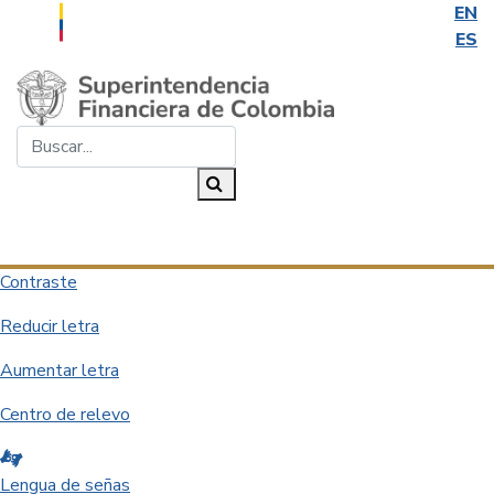
EN
ES
Saltar al contenido principal
Buscar...
Buscar
Desplegar navegación
Contraste
Reducir letra
Aumentar letra
Centro de relevo
Lengua de señas