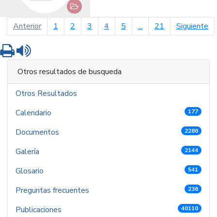
página anterior
pá
Anterior
1
2
3
4
5
...
21
Siguiente
Imprimir
Leer contenido
Otros resultados de busqueda
Otros Resultados
Calendario
177
Documentos
2286
Galería
2144
Glosario
541
Preguntas frecuentes
236
Publicaciones
40110