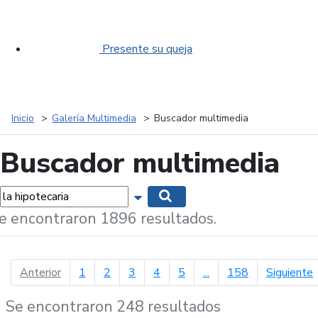
Presente su queja
Inicio
Galería Multimedia
Buscador multimedia
Buscador multimedia
labras...
Mostrar opciones de búsqueda
Buscar
e encontraron 1896 resultados.
página anterior
p
Anterior
1
2
3
4
5
...
158
Siguiente
Se encontraron 248 resultados