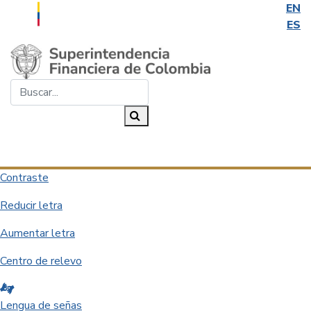
EN
ES
Saltar al contenido principal
Buscar...
Buscar
Desplegar navegación
Contraste
Reducir letra
Aumentar letra
Centro de relevo
Lengua de señas