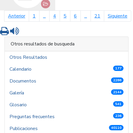
página anterior
pá
Anterior
1
...
4
5
6
...
21
Siguiente
Imprimir
Leer contenido
Otros resultados de busqueda
Otros Resultados
Calendario
177
Documentos
2286
Galería
2144
Glosario
541
Preguntas frecuentes
236
Publicaciones
40110