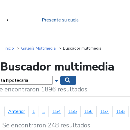
Presente su queja
Inicio
Galería Multimedia
Buscador multimedia
Buscador multimedia
labras...
Mostrar opciones de búsqueda
Buscar
e encontraron 1896 resultados.
página anterior
Anterior
1
...
154
155
156
157
158
Se encontraron 248 resultados