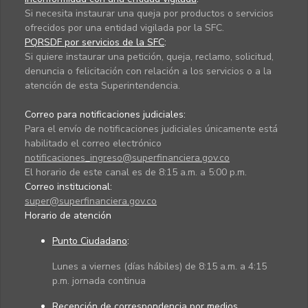
Si necesita instaurar una queja por productos o servicios
ofrecidos por una entidad vigilada por la SFC.
PQRSDF por servicios de la SFC
:
Si quiere instaurar una petición, queja, reclamo, solicitud,
denuncia o felicitación con relación a los servicios o a la
atención de esta Superintendencia.
Correo para notificaciones judiciales:
Para el envío de notificaciones judiciales únicamente está
habilitado el correo electrónico
notificaciones_ingreso@superfinanciera.gov.co
El horario de este canal es de 8:15 a.m. a 5:00 p.m.
Correo institucional:
super@superfinanciera.gov.co
Horario de atención
Punto Ciudadano
:
Lunes a viernes (días hábiles) de 8:15 a.m. a 4:15
p.m. jornada continua
Recepción de correspondencia por medios