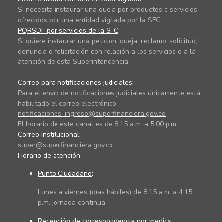
Si necesita instaurar una queja por productos o servicios
ofrecidos por una entidad vigilada por la SFC.
PQRSDF por servicios de la SFC
:
Si quiere instaurar una petición, queja, reclamo, solicitud,
denuncia o felicitación con relación a los servicios o a la
atención de esta Superintendencia.
Correo para notificaciones judiciales:
Para el envío de notificaciones judiciales únicamente está
habilitado el correo electrónico
notificaciones_ingreso@superfinanciera.gov.co
El horario de este canal es de 8:15 a.m. a 5:00 p.m.
Correo institucional:
super@superfinanciera.gov.co
Horario de atención
Punto Ciudadano
:
Lunes a viernes (días hábiles) de 8:15 a.m. a 4:15
p.m. jornada continua
Recepción de correspondencia por medios