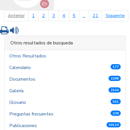
página anterior
pá
Anterior
1
2
3
4
5
...
21
Siguiente
Imprimir
Leer contenido
Otros resultados de busqueda
Otros Resultados
Calendario
177
Documentos
2286
Galería
2144
Glosario
541
Preguntas frecuentes
236
Publicaciones
40110