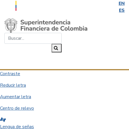
EN
ES
Saltar al contenido principal
Buscar...
Buscar
Desplegar navegación
Contraste
Reducir letra
Aumentar letra
Centro de relevo
Lengua de señas