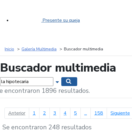
Presente su queja
Inicio
Galería Multimedia
Buscador multimedia
Buscador multimedia
labras...
Mostrar opciones de búsqueda
Buscar
e encontraron 1896 resultados.
página anterior
p
Anterior
1
2
3
4
5
...
158
Siguiente
Se encontraron 248 resultados