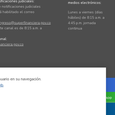
ficaciones judiciales:
medios electrónicos:
 notificaciones judiciales
 habilitado el correo
Lunes a viernes (días
hábiles) de 8:15 a.m. a
ingreso@superfinanciera.gov.co
4:45 p.m. jornada
te canal es de 8:15 a.m. a
continua
ional:
anciera.gov.co
suario en su navegación.
eb
.
Powered by Nexura