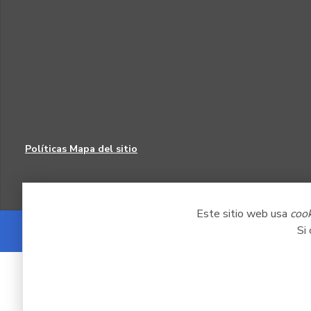
Políticas
Mapa del sitio
Este sitio web usa
coo
Si