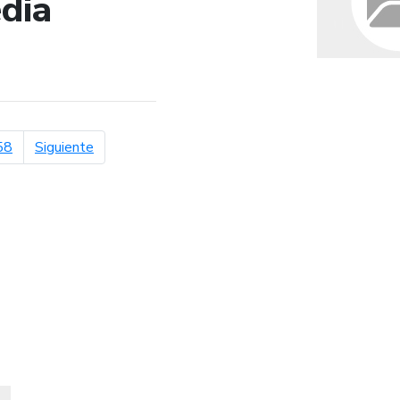
dia
de búsqueda
página siguiente
58
Siguiente