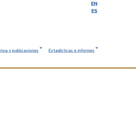
EN
ES
ensa y publicaciones
Estadísticas e informes