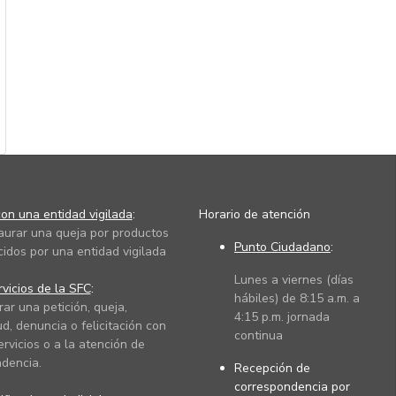
on una entidad vigilada
:
Horario de atención
taurar una queja por productos
Punto Ciudadano
:
cidos por una entidad vigilada
Lunes a viernes (días
vicios de la SFC
:
hábiles) de 8:15 a.m. a
rar una petición, queja,
4:15 p.m. jornada
ud, denuncia o felicitación con
continua
ervicios o a la atención de
dencia.
Recepción de
correspondencia por