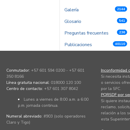
Galería
2144
Glosario
541
Preguntas frecuentes
236
Publicaciones
40110
Conmutador:
+57 601 594 0200 - +57 601
Inconformidad c
350 8166
Si necesita ins
Línea gratuita nacional:
018000 120 100
o servicios ofre
Centro de contacto:
+57 601 307 8042
por la SFC.
PQRSDF por ser
Lunes a viernes de 8:00 a.m. a 6:00
Si quiere instau
p.m. jornada continua.
reclamo, solicit
relación a los s
Numeral abreviado:
#903 (solo operadores
esta Superinten
Claro y Tigo)