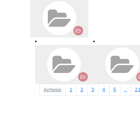
página anterior
Anterior
1
2
3
4
5
...
2