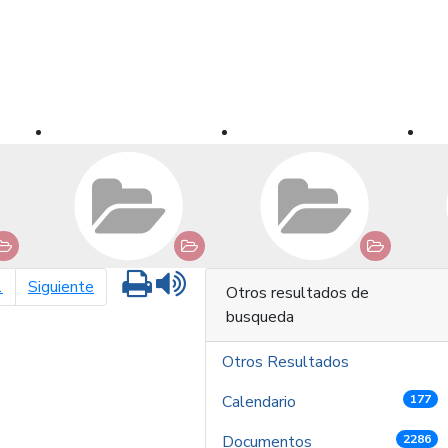
Imprimir
Leer contenido
página siguiente
1
Siguiente
Otros resultados de
busqueda
Otros Resultados
Calendario
177
Documentos
2286