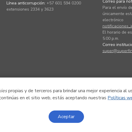
Correo para noti
Línea anticorrupción:
+57 601 594 0200
Para el envío de
extensiones 2334 y 3623
únicamente está
electrónico
notificaciones_
El horario de es
5:00 p.m.
Correo instituc
super@superfin
kies
propias y de terceros para brindar una mejor experiencia al u
 continúas en el sitio web, estás aceptando nuestras
Políticas w
Aceptar