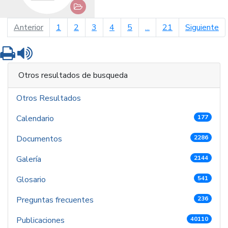
página anterior
pá
Anterior
1
2
3
4
5
...
21
Siguiente
Imprimir
Leer contenido
Otros resultados de busqueda
Otros Resultados
Calendario
177
Documentos
2286
Galería
2144
Glosario
541
Preguntas frecuentes
236
Publicaciones
40110