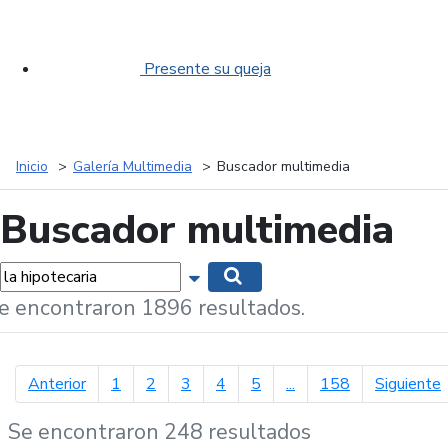
Presente su queja
Inicio
Galería Multimedia
Buscador multimedia
Buscador multimedia
labras...
Mostrar opciones de búsqueda
Buscar
e encontraron 1896 resultados.
página anterior
p
Anterior
1
2
3
4
5
...
158
Siguiente
Se encontraron 248 resultados