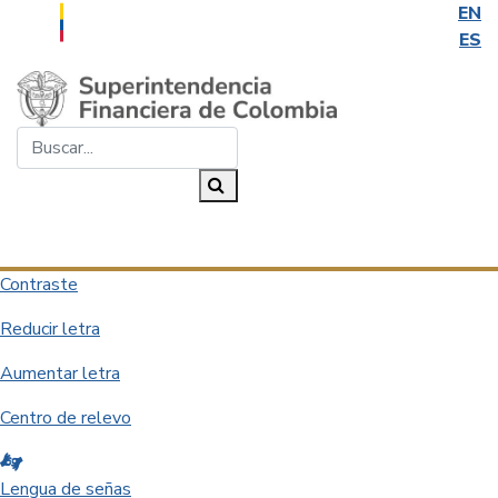
EN
ES
Saltar al contenido principal
Buscar...
Buscar
Desplegar navegación
Contraste
Reducir letra
Aumentar letra
Centro de relevo
Lengua de señas