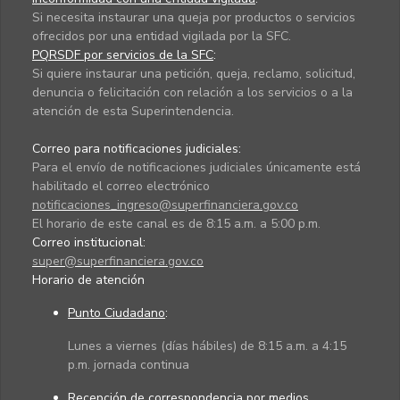
Si necesita instaurar una queja por productos o servicios
ofrecidos por una entidad vigilada por la SFC.
PQRSDF por servicios de la SFC
:
Si quiere instaurar una petición, queja, reclamo, solicitud,
denuncia o felicitación con relación a los servicios o a la
atención de esta Superintendencia.
Correo para notificaciones judiciales:
Para el envío de notificaciones judiciales únicamente está
habilitado el correo electrónico
notificaciones_ingreso@superfinanciera.gov.co
El horario de este canal es de 8:15 a.m. a 5:00 p.m.
Correo institucional:
super@superfinanciera.gov.co
Horario de atención
Punto Ciudadano
:
Lunes a viernes (días hábiles) de 8:15 a.m. a 4:15
p.m. jornada continua
Recepción de correspondencia por medios