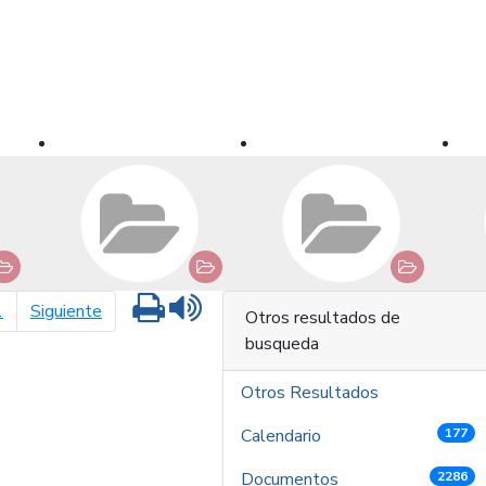
Imprimir
Leer contenido
página siguiente
1
Siguiente
Otros resultados de
busqueda
Otros Resultados
Calendario
177
Documentos
2286