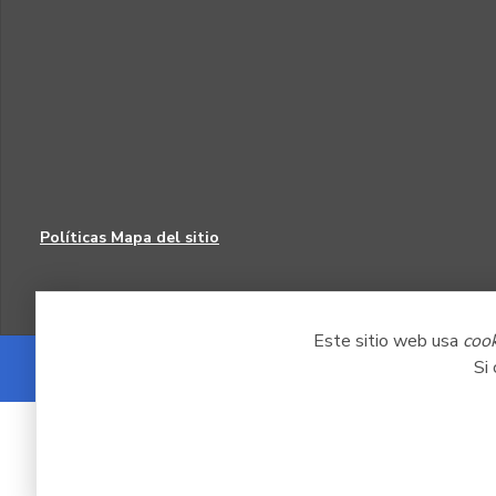
Políticas
Mapa del sitio
Este sitio web usa
coo
Si