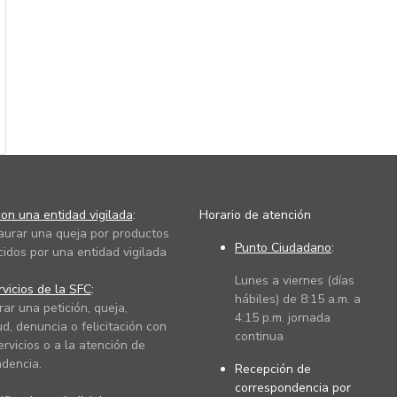
on una entidad vigilada
:
Horario de atención
taurar una queja por productos
Punto Ciudadano
:
cidos por una entidad vigilada
Lunes a viernes (días
vicios de la SFC
:
hábiles) de 8:15 a.m. a
rar una petición, queja,
4:15 p.m. jornada
ud, denuncia o felicitación con
continua
ervicios o a la atención de
dencia.
Recepción de
correspondencia por