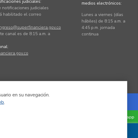
ficaciones judiciales:
medios electrónicos:
 notificaciones judiciales
 habilitado el correo
Lunes a viernes (días
hábiles) de 8:15 a.m. a
ingreso@superfinanciera.gov.co
4:45 p.m. jornada
te canal es de 8:15 a.m. a
continua
ional:
anciera.gov.co
suario en su navegación.
eb
.
Powered by Nexura