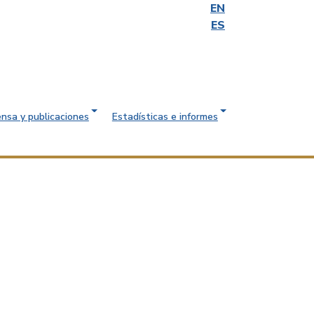
EN
ES
ensa y publicaciones
Estadísticas e informes