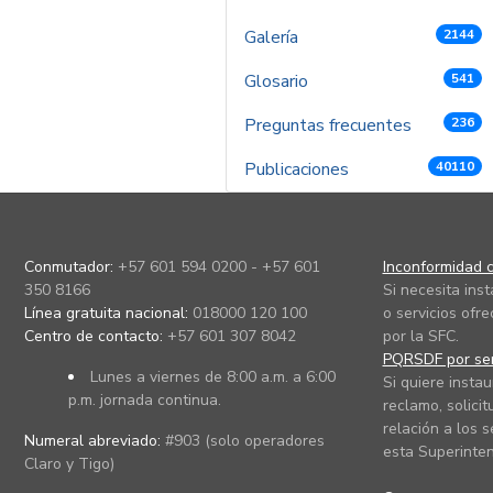
Galería
2144
Glosario
541
Preguntas frecuentes
236
Publicaciones
40110
Conmutador:
+57 601 594 0200 - +57 601
Inconformidad c
350 8166
Si necesita ins
Línea gratuita nacional:
018000 120 100
o servicios ofre
Centro de contacto:
+57 601 307 8042
por la SFC.
PQRSDF por ser
Lunes a viernes de 8:00 a.m. a 6:00
Si quiere instau
p.m. jornada continua.
reclamo, solicit
relación a los s
Numeral abreviado:
#903 (solo operadores
esta Superinten
Claro y Tigo)