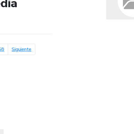
dia
de búsqueda
página siguiente
58
Siguiente