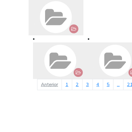
página anterior
Anterior
1
2
3
4
5
...
2