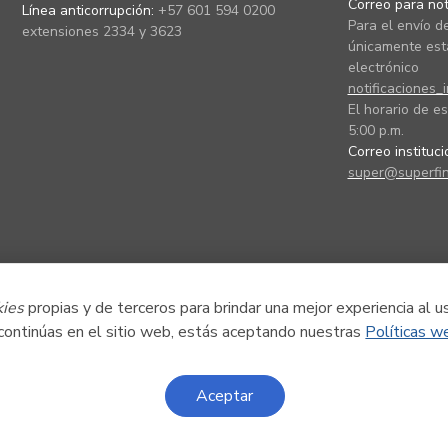
Correo para noti
Línea anticorrupción:
+57 601 594 0200
Para el envío de
extensiones 2334 y 3623
únicamente está
electrónico
notificaciones_
El horario de es
5:00 p.m.
Correo instituc
super@superfin
kies
propias y de terceros para brindar una mejor experiencia al u
 continúas en el sitio web, estás aceptando nuestras
Políticas w
Aceptar