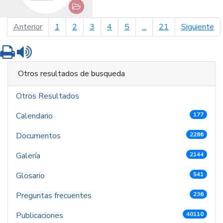
página anterior
pá
Anterior
1
2
3
4
5
...
21
Siguiente
Imprimir
Leer contenido
Otros resultados de busqueda
Otros Resultados
Calendario
177
Documentos
2286
Galería
2144
Glosario
541
Preguntas frecuentes
236
Publicaciones
40110