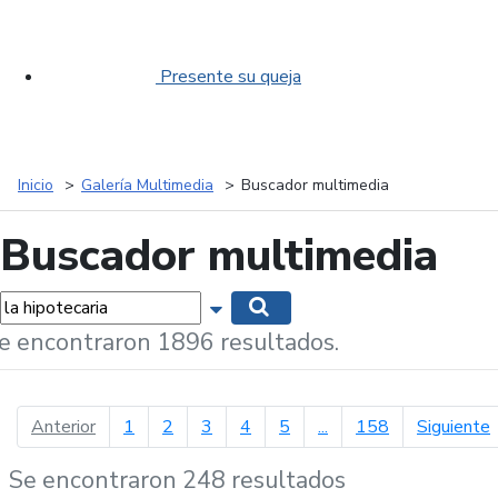
Presente su queja
Inicio
Galería Multimedia
Buscador multimedia
Buscador multimedia
labras...
Mostrar opciones de búsqueda
Buscar
e encontraron 1896 resultados.
página anterior
p
Anterior
1
2
3
4
5
...
158
Siguiente
Se encontraron 248 resultados