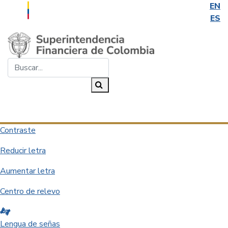
EN
ES
Saltar al contenido principal
Buscar...
Buscar
Desplegar navegación
Contraste
Reducir letra
Aumentar letra
Centro de relevo
Lengua de señas