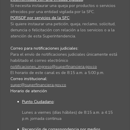
Si necesita instaurar una queja por productos o servicios
ofrecidos por una entidad vigilada por la SFC.
PQRSDF por servicios de la SFC
:
Si quiere instaurar una petición, queja, reclamo, solicitud,
denuncia o felicitación con relación a los servicios o a la
atención de esta Superintendencia.
Correo para notificaciones judiciales:
Para el envío de notificaciones judiciales únicamente está
habilitado el correo electrónico
notificaciones_ingreso@superfinanciera.gov.co
El horario de este canal es de 8:15 a.m. a 5:00 p.m.
Correo institucional:
super@superfinanciera.gov.co
Horario de atención
Punto Ciudadano
:
Lunes a viernes (días hábiles) de 8:15 a.m. a 4:15
p.m. jornada continua
Recepción de correspondencia por medios