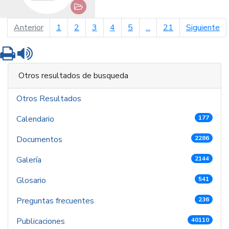
página anterior
pá
Anterior
1
2
3
4
5
...
21
Siguiente
Imprimir
Leer contenido
Otros resultados de busqueda
Otros Resultados
Calendario
177
Documentos
2286
Galería
2144
Glosario
541
Preguntas frecuentes
236
Publicaciones
40110