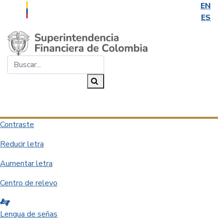
EN
ES
Saltar al contenido principal
Buscar...
Buscar
Desplegar navegación
Contraste
Reducir letra
Aumentar letra
Centro de relevo
Lengua de señas