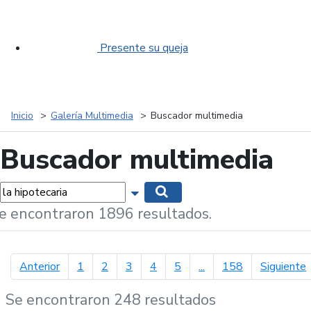
Presente su queja
Inicio
Galería Multimedia
Buscador multimedia
Buscador multimedia
labras...
Mostrar opciones de búsqueda
Buscar
e encontraron 1896 resultados.
página anterior
p
Anterior
1
2
3
4
5
...
158
Siguiente
Se encontraron 248 resultados