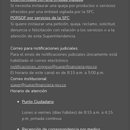
Si necesita instaurar una queja por productos o servicios
ofrecidos por una entidad vigilada por la SFC.
PQRSDF por servicios de la SFC
:
Si quiere instaurar una petición, queja, reclamo, solicitud,
denuncia o felicitación con relación a los servicios o a la
atención de esta Superintendencia.
Correo para notificaciones judiciales:
Para el envío de notificaciones judiciales únicamente está
habilitado el correo electrónico
notificaciones_ingreso@superfinanciera.gov.co
El horario de este canal es de 8:15 a.m. a 5:00 p.m.
Correo institucional:
super@superfinanciera.gov.co
Horario de atención
Punto Ciudadano
:
Lunes a viernes (días hábiles) de 8:15 a.m. a 4:15
p.m. jornada continua
Recepción de correspondencia por medios