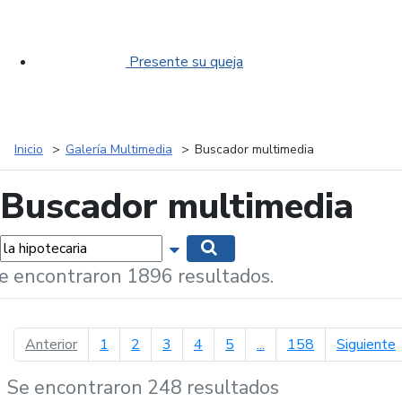
Presente su queja
Inicio
Galería Multimedia
Buscador multimedia
Buscador multimedia
labras...
Mostrar opciones de búsqueda
Buscar
e encontraron 1896 resultados.
página anterior
p
Anterior
1
2
3
4
5
...
158
Siguiente
Se encontraron 248 resultados