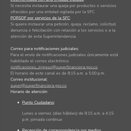
Si necesita instaurar una queja por productos o servicios
ofrecidos por una entidad vigilada por la SFC.
PQRSDF por servicios de la SFC
:
Si quiere instaurar una petición, queja, reclamo, solicitud,
denuncia o felicitación con relación a los servicios o a la
atención de esta Superintendencia.
Correo para notificaciones judiciales:
Para el envío de notificaciones judiciales únicamente está
habilitado el correo electrónico
notificaciones_ingreso@superfinanciera.gov.co
El horario de este canal es de 8:15 a.m. a 5:00 p.m.
Correo institucional:
super@superfinanciera.gov.co
Horario de atención
Punto Ciudadano
:
Lunes a viernes (días hábiles) de 8:15 a.m. a 4:15
p.m. jornada continua
Recepción de correspondencia por medios