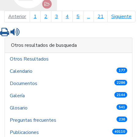
página anterior
pá
Anterior
1
2
3
4
5
...
21
Siguiente
Imprimir
Leer contenido
Otros resultados de busqueda
Otros Resultados
Calendario
177
Documentos
2286
Galería
2144
Glosario
541
Preguntas frecuentes
236
Publicaciones
40110