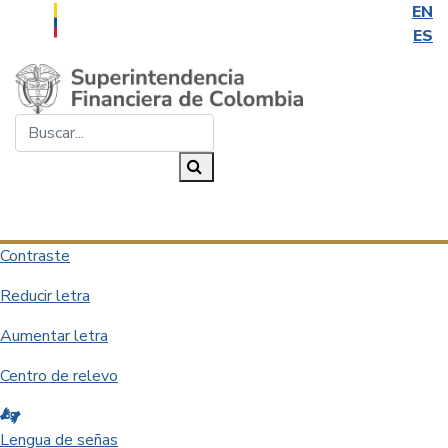
EN
ES
Saltar al contenido principal
Buscar...
Buscar
Desplegar navegación
Contraste
Reducir letra
Aumentar letra
Centro de relevo
Lengua de señas