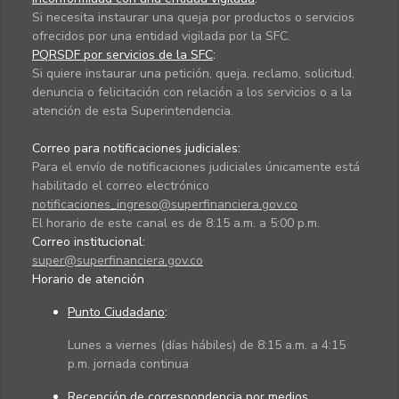
Si necesita instaurar una queja por productos o servicios
ofrecidos por una entidad vigilada por la SFC.
PQRSDF por servicios de la SFC
:
Si quiere instaurar una petición, queja, reclamo, solicitud,
denuncia o felicitación con relación a los servicios o a la
atención de esta Superintendencia.
Correo para notificaciones judiciales:
Para el envío de notificaciones judiciales únicamente está
habilitado el correo electrónico
notificaciones_ingreso@superfinanciera.gov.co
El horario de este canal es de 8:15 a.m. a 5:00 p.m.
Correo institucional:
super@superfinanciera.gov.co
Horario de atención
Punto Ciudadano
:
Lunes a viernes (días hábiles) de 8:15 a.m. a 4:15
p.m. jornada continua
Recepción de correspondencia por medios