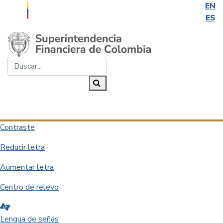
EN
ES
Saltar al contenido principal
Buscar...
Buscar
Desplegar navegación
Contraste
Reducir letra
Aumentar letra
Centro de relevo
Lengua de señas