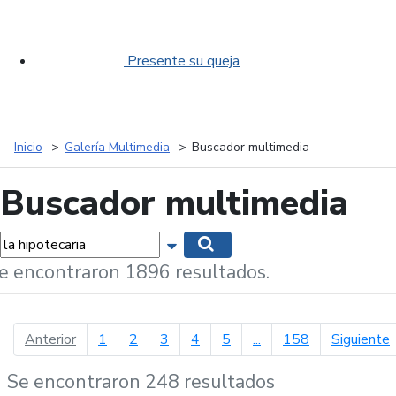
Presente su queja
Inicio
Galería Multimedia
Buscador multimedia
Buscador multimedia
labras...
Mostrar opciones de búsqueda
Buscar
e encontraron 1896 resultados.
página anterior
p
Anterior
1
2
3
4
5
...
158
Siguiente
Se encontraron 248 resultados