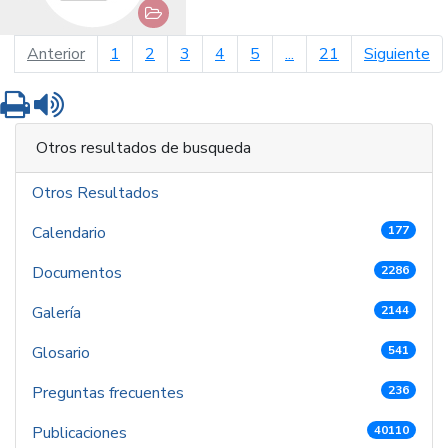
página anterior
pá
Anterior
1
2
3
4
5
...
21
Siguiente
Imprimir
Leer contenido
Otros resultados de busqueda
Otros Resultados
Calendario
177
Documentos
2286
Galería
2144
Glosario
541
Preguntas frecuentes
236
Publicaciones
40110