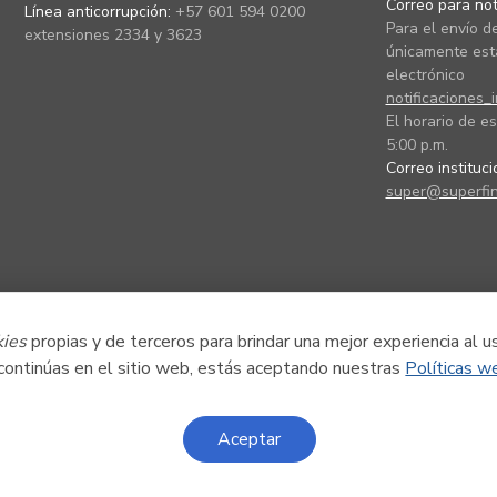
Correo para noti
Línea anticorrupción:
+57 601 594 0200
Para el envío de
extensiones 2334 y 3623
únicamente está
electrónico
notificaciones_
El horario de es
5:00 p.m.
Correo instituc
super@superfin
kies
propias y de terceros para brindar una mejor experiencia al u
 continúas en el sitio web, estás aceptando nuestras
Políticas w
Aceptar