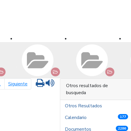
Imprimir
Leer contenido
página siguiente
1
Siguiente
Otros resultados de
busqueda
Otros Resultados
Calendario
177
Documentos
2286