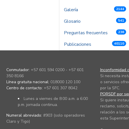
Galería
2144
Glosario
541
Preguntas frecuentes
236
Publicaciones
40110
Conmutador:
+57 601 594 0200 - +57 601
Inconformidad c
350 8166
Si necesita ins
Línea gratuita nacional:
018000 120 100
o servicios ofre
Centro de contacto:
+57 601 307 8042
por la SFC.
PQRSDF por ser
Lunes a viernes de 8:00 a.m. a 6:00
Si quiere instau
p.m. jornada continua.
reclamo, solicit
relación a los s
Numeral abreviado:
#903 (solo operadores
esta Superinten
Claro y Tigo)