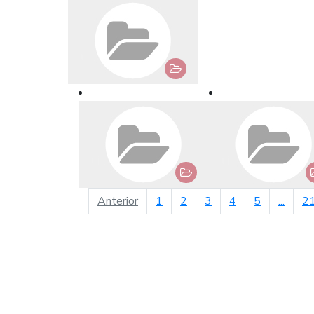
página anterior
Anterior
1
2
3
4
5
...
2