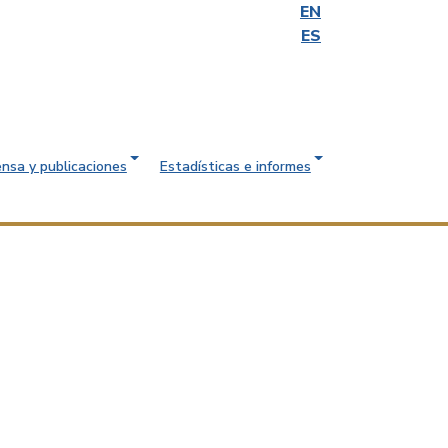
EN
ES
ensa y publicaciones
Estadísticas e informes