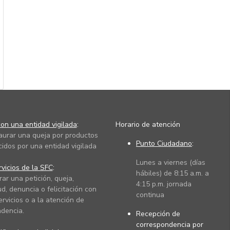
on una entidad vigilada
:
Horario de atención
taurar una queja por productos
Punto Ciudadano
:
cidos por una entidad vigilada
Lunes a viernes (días
vicios de la SFC
:
hábiles) de 8:15 a.m. a
rar una petición, queja,
4:15 p.m. jornada
ud, denuncia o felicitación con
continua
ervicios o a la atención de
dencia.
Recepción de
correspondencia por