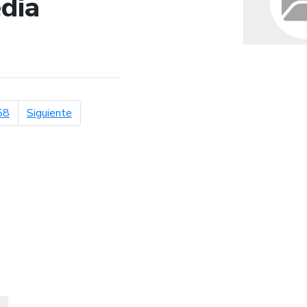
dia
de búsqueda
página siguiente
58
Siguiente