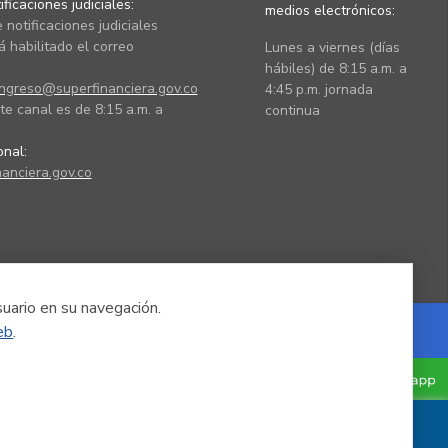
ficaciones judiciales:
medios electrónicos:
 notificaciones judiciales
 habilitado el correo
Lunes a viernes (días
hábiles) de 8:15 a.m. a
ingreso@superfinanciera.gov.co
4:45 p.m. jornada
te canal es de 8:15 a.m. a
continua
ional:
anciera.gov.co
suario en su navegación.
eb
.
Powered by Nexura