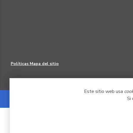
Políticas
Mapa del sitio
Este sitio web usa
coo
Si