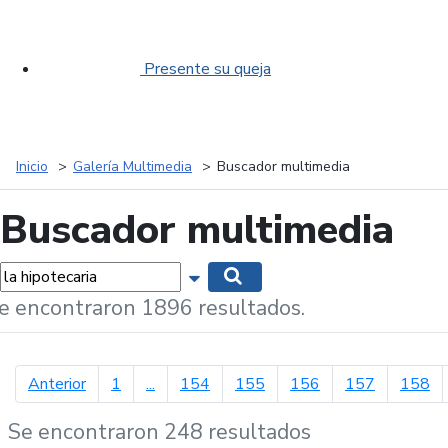
Presente su queja
Inicio
Galería Multimedia
Buscador multimedia
Buscador multimedia
labras...
Mostrar opciones de búsqueda
Buscar
e encontraron 1896 resultados.
página anterior
Anterior
1
...
154
155
156
157
158
Se encontraron 248 resultados