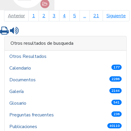
página anterior
pá
Anterior
1
2
3
4
5
...
21
Siguiente
Imprimir
Leer contenido
Otros resultados de busqueda
Otros Resultados
Calendario
177
Documentos
2286
Galería
2144
Glosario
541
Preguntas frecuentes
236
Publicaciones
40110