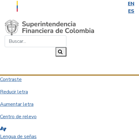
EN
ES
Saltar al contenido principal
Buscar...
Buscar
Desplegar navegación
Contraste
Reducir letra
Aumentar letra
Centro de relevo
Lengua de señas