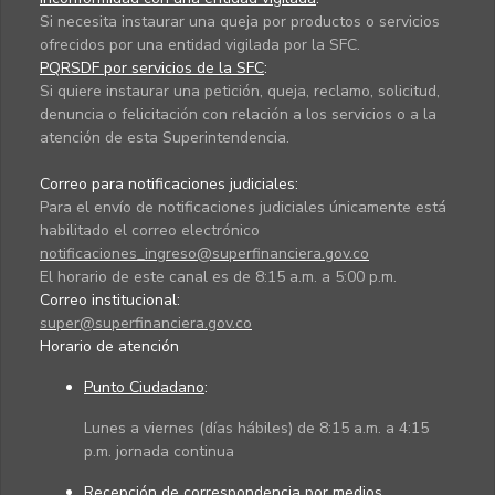
Si necesita instaurar una queja por productos o servicios
ofrecidos por una entidad vigilada por la SFC.
PQRSDF por servicios de la SFC
:
Si quiere instaurar una petición, queja, reclamo, solicitud,
denuncia o felicitación con relación a los servicios o a la
atención de esta Superintendencia.
Correo para notificaciones judiciales:
Para el envío de notificaciones judiciales únicamente está
habilitado el correo electrónico
notificaciones_ingreso@superfinanciera.gov.co
El horario de este canal es de 8:15 a.m. a 5:00 p.m.
Correo institucional:
super@superfinanciera.gov.co
Horario de atención
Punto Ciudadano
:
Lunes a viernes (días hábiles) de 8:15 a.m. a 4:15
p.m. jornada continua
Recepción de correspondencia por medios