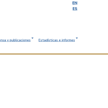
EN
ES
ensa y publicaciones
Estadísticas e informes