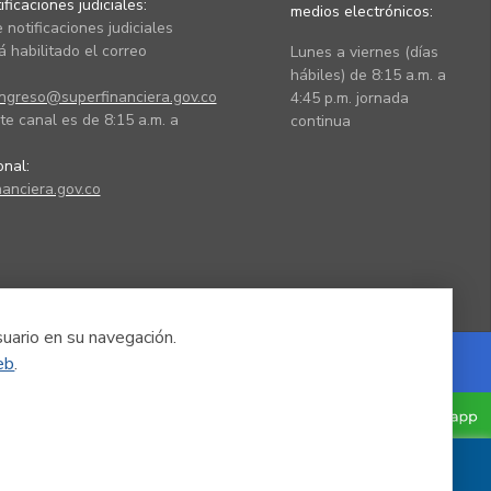
ficaciones judiciales:
medios electrónicos:
 notificaciones judiciales
 habilitado el correo
Lunes a viernes (días
hábiles) de 8:15 a.m. a
ingreso@superfinanciera.gov.co
4:45 p.m. jornada
te canal es de 8:15 a.m. a
continua
ional:
anciera.gov.co
suario en su navegación.
eb
.
Powered by Nexura