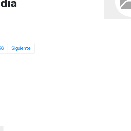
dia
de búsqueda
página siguiente
58
Siguiente