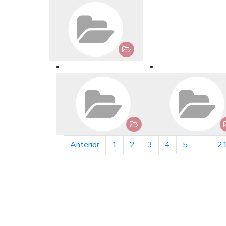
página anterior
Anterior
1
2
3
4
5
...
2