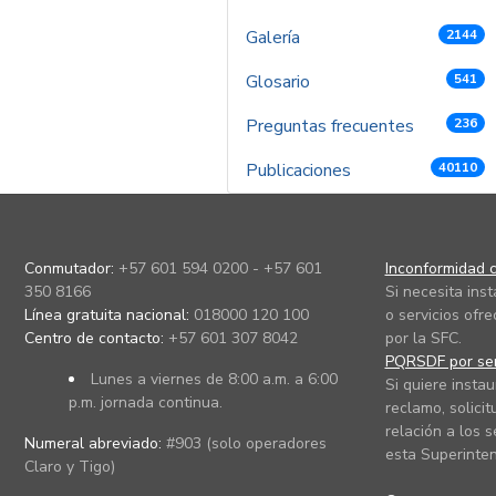
Galería
2144
Glosario
541
Preguntas frecuentes
236
Publicaciones
40110
Conmutador:
+57 601 594 0200 - +57 601
Inconformidad c
350 8166
Si necesita ins
Línea gratuita nacional:
018000 120 100
o servicios ofre
Centro de contacto:
+57 601 307 8042
por la SFC.
PQRSDF por ser
Lunes a viernes de 8:00 a.m. a 6:00
Si quiere instau
p.m. jornada continua.
reclamo, solicit
relación a los s
Numeral abreviado:
#903 (solo operadores
esta Superinten
Claro y Tigo)