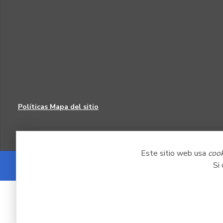
Políticas
Mapa del sitio
Este sitio web usa
coo
Si