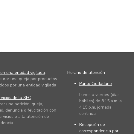
on una entidad vigilada
:
Horario de atención
taurar una queja por productos
Punto Ciudadano
:
cidos por una entidad vigilada
Lunes a viernes (días
vicios de la SFC
:
hábiles) de 8:15 a.m. a
rar una petición, queja,
4:15 p.m. jornada
ud, denuncia o felicitación con
continua
ervicios o a la atención de
dencia.
Recepción de
correspondencia por