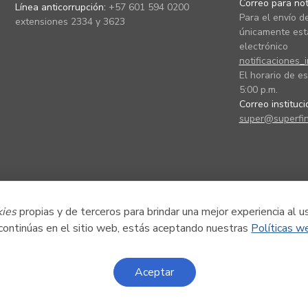
Correo para noti
Línea anticorrupción:
+57 601 594 0200
Para el envío de
extensiones 2334 y 3623
únicamente está
electrónico
notificaciones_
El horario de es
5:00 p.m.
Correo instituc
super@superfin
kies
propias y de terceros para brindar una mejor experiencia al u
 continúas en el sitio web, estás aceptando nuestras
Políticas w
Aceptar