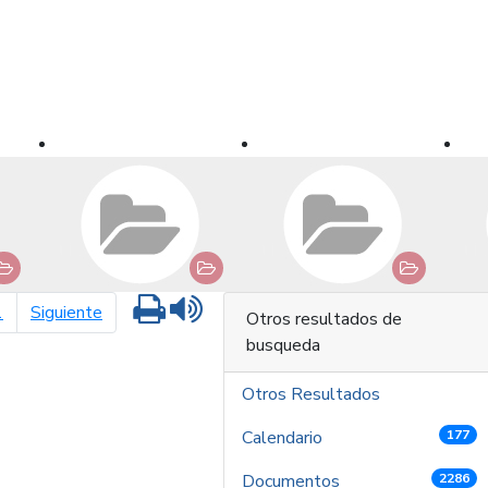
Imprimir
Leer contenido
página siguiente
1
Siguiente
Otros resultados de
busqueda
Otros Resultados
Calendario
177
Documentos
2286