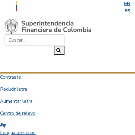
EN
ES
Saltar al contenido principal
Buscar...
Buscar
Desplegar navegación
Contraste
Reducir letra
Aumentar letra
Centro de relevo
Lengua de señas