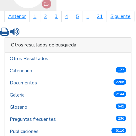
página anterior
pá
Anterior
1
2
3
4
5
...
21
Siguiente
Imprimir
Leer contenido
Otros resultados de busqueda
Otros Resultados
Calendario
177
Documentos
2286
Galería
2144
Glosario
541
Preguntas frecuentes
236
Publicaciones
40110