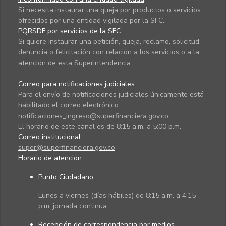
Si necesita instaurar una queja por productos o servicios
ofrecidos por una entidad vigilada por la SFC.
PQRSDF por servicios de la SFC
:
Si quiere instaurar una petición, queja, reclamo, solicitud,
denuncia o felicitación con relación a los servicios o a la
atención de esta Superintendencia.
Correo para notificaciones judiciales:
Para el envío de notificaciones judiciales únicamente está
habilitado el correo electrónico
notificaciones_ingreso@superfinanciera.gov.co
El horario de este canal es de 8:15 a.m. a 5:00 p.m.
Correo institucional:
super@superfinanciera.gov.co
Horario de atención
Punto Ciudadano
:
Lunes a viernes (días hábiles) de 8:15 a.m. a 4:15
p.m. jornada continua
Recepción de correspondencia por medios