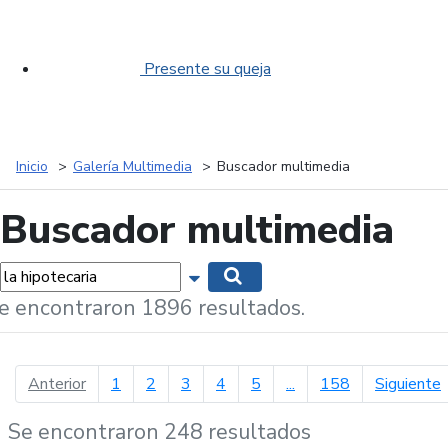
Presente su queja
Inicio
Galería Multimedia
Buscador multimedia
Buscador multimedia
labras...
Mostrar opciones de búsqueda
Buscar
e encontraron 1896 resultados.
página anterior
p
Anterior
1
2
3
4
5
...
158
Siguiente
Se encontraron 248 resultados