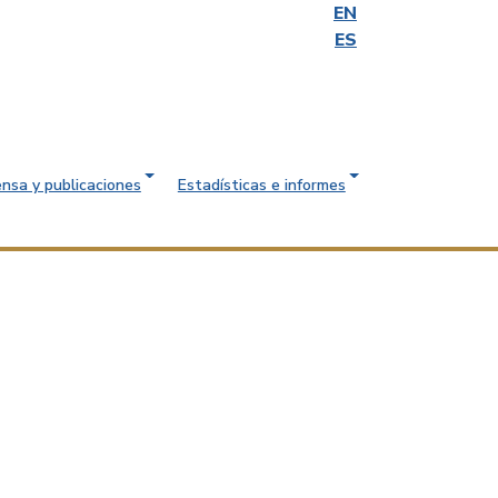
EN
ES
ensa y publicaciones
Estadísticas e informes