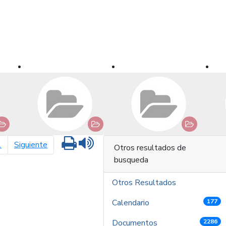
Imprimir
Leer contenido
página siguiente
1
Siguiente
Otros resultados de
busqueda
Otros Resultados
Calendario
177
Documentos
2286