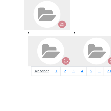
página anterior
Anterior
1
2
3
4
5
...
2