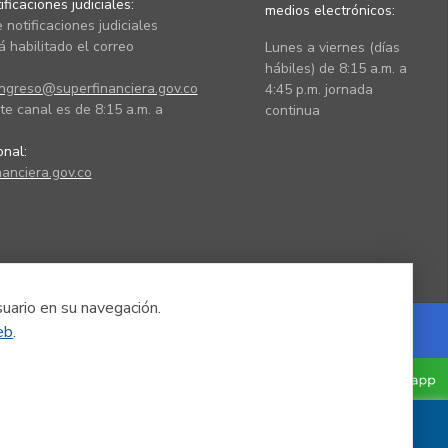
ficaciones judiciales:
medios electrónicos:
 notificaciones judiciales
 habilitado el correo
Lunes a viernes (días
hábiles) de 8:15 a.m. a
ingreso@superfinanciera.gov.co
4:45 p.m. jornada
te canal es de 8:15 a.m. a
continua
ional:
anciera.gov.co
suario en su navegación.
eb
.
Powered by Nexura