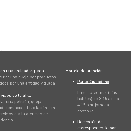
on una entidad vigilada
:
Horario de atención
taurar una queja por productos
Punto Ciudadano
:
cidos por una entidad vigilada
Lunes a viernes (días
vicios de la SFC
:
hábiles) de 8:15 a.m. a
rar una petición, queja,
4:15 p.m. jornada
ud, denuncia o felicitación con
continua
ervicios o a la atención de
dencia.
Recepción de
correspondencia por