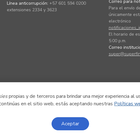
Correo para noti
Línea anticorrupción:
+57 601 594 0200
Para el envío de
extensiones 2334 y 3623
únicamente está
electrónico
notificaciones_
El horario de es
5:00 p.m.
Correo instituc
super@superfin
kies
propias y de terceros para brindar una mejor experiencia al u
 continúas en el sitio web, estás aceptando nuestras
Políticas w
Aceptar