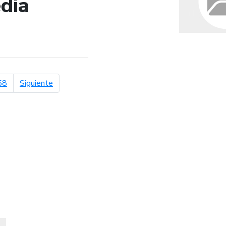
dia
de búsqueda
página siguiente
58
Siguiente