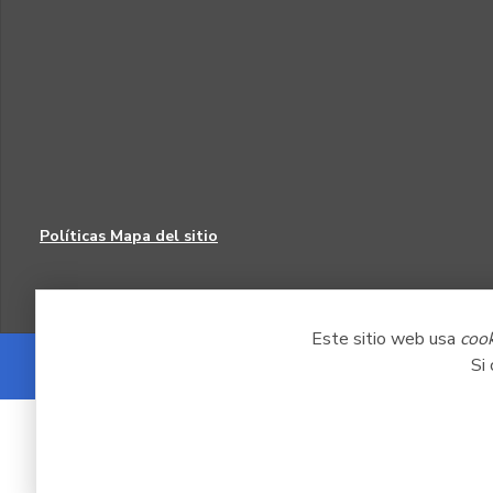
Políticas
Mapa del sitio
Este sitio web usa
coo
Si