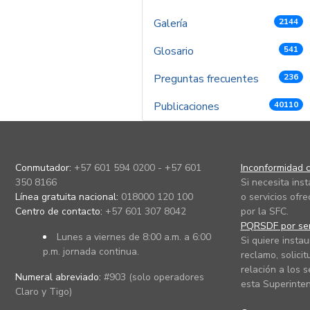
Galería
2144
Glosario
541
Preguntas frecuentes
236
Publicaciones
40110
Conmutador:
+57 601 594 0200 - +57 601
Inconformidad c
350 8166
Si necesita ins
Línea gratuita nacional:
018000 120 100
o servicios ofre
Centro de contacto:
+57 601 307 8042
por la SFC.
PQRSDF por ser
Lunes a viernes de 8:00 a.m. a 6:00
Si quiere instau
p.m. jornada continua.
reclamo, solicit
relación a los s
Numeral abreviado:
#903 (solo operadores
esta Superinten
Claro y Tigo)