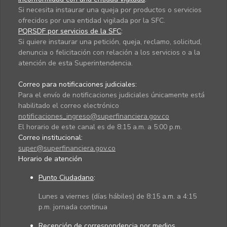
Si necesita instaurar una queja por productos o servicios
ofrecidos por una entidad vigilada por la SFC.
PQRSDF por servicios de la SFC
:
Si quiere instaurar una petición, queja, reclamo, solicitud,
denuncia o felicitación con relación a los servicios o a la
atención de esta Superintendencia.
Correo para notificaciones judiciales:
Para el envío de notificaciones judiciales únicamente está
habilitado el correo electrónico
notificaciones_ingreso@superfinanciera.gov.co
El horario de este canal es de 8:15 a.m. a 5:00 p.m.
Correo institucional:
super@superfinanciera.gov.co
Horario de atención
Punto Ciudadano
:
Lunes a viernes (días hábiles) de 8:15 a.m. a 4:15
p.m. jornada continua
Recepción de correspondencia por medios