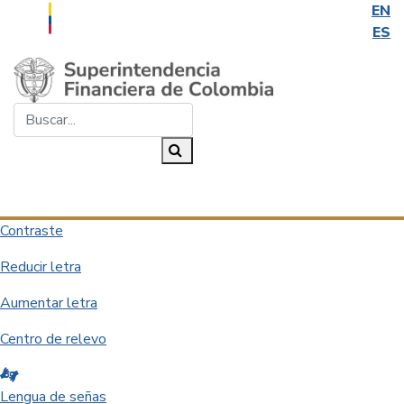
EN
ES
Saltar al contenido principal
Buscar...
Buscar
Desplegar navegación
Contraste
Reducir letra
Aumentar letra
Centro de relevo
Lengua de señas