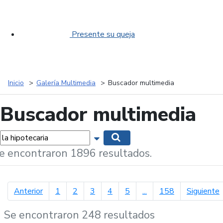
Presente su queja
Inicio
Galería Multimedia
Buscador multimedia
Buscador multimedia
labras...
Mostrar opciones de búsqueda
Buscar
e encontraron 1896 resultados.
página anterior
p
Anterior
1
2
3
4
5
...
158
Siguiente
Se encontraron 248 resultados