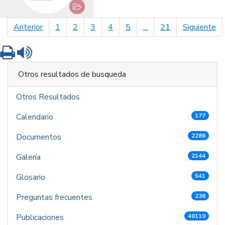
página anterior
pá
Anterior
1
2
3
4
5
...
21
Siguiente
Imprimir
Leer contenido
Otros resultados de busqueda
Otros Resultados
Calendario
177
Documentos
2286
Galería
2144
Glosario
541
Preguntas frecuentes
236
Publicaciones
40110