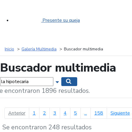
Presente su queja
Inicio
Galería Multimedia
Buscador multimedia
Buscador multimedia
labras...
Mostrar opciones de búsqueda
Buscar
e encontraron 1896 resultados.
página anterior
p
Anterior
1
2
3
4
5
...
158
Siguiente
Se encontraron 248 resultados