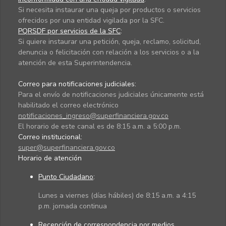
Si necesita instaurar una queja por productos o servicios
ofrecidos por una entidad vigilada por la SFC.
PQRSDF por servicios de la SFC
:
Si quiere instaurar una petición, queja, reclamo, solicitud,
denuncia o felicitación con relación a los servicios o a la
atención de esta Superintendencia.
Correo para notificaciones judiciales:
Para el envío de notificaciones judiciales únicamente está
habilitado el correo electrónico
notificaciones_ingreso@superfinanciera.gov.co
El horario de este canal es de 8:15 a.m. a 5:00 p.m.
Correo institucional:
super@superfinanciera.gov.co
Horario de atención
Punto Ciudadano
:
Lunes a viernes (días hábiles) de 8:15 a.m. a 4:15
p.m. jornada continua
Recepción de correspondencia por medios