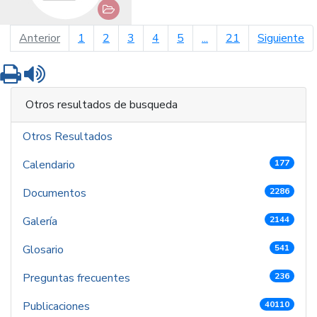
página anterior
pá
Anterior
1
2
3
4
5
...
21
Siguiente
Imprimir
Leer contenido
Otros resultados de busqueda
Otros Resultados
Calendario
177
Documentos
2286
Galería
2144
Glosario
541
Preguntas frecuentes
236
Publicaciones
40110