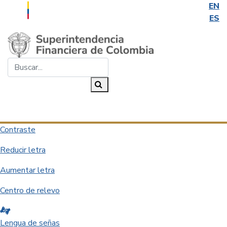
EN
ES
Saltar al contenido principal
Buscar...
Buscar
Desplegar navegación
Contraste
Reducir letra
Aumentar letra
Centro de relevo
Lengua de señas