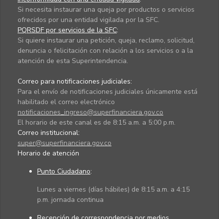
Si necesita instaurar una queja por productos o servicios
ofrecidos por una entidad vigilada por la SFC.
PQRSDF por servicios de la SFC
:
Si quiere instaurar una petición, queja, reclamo, solicitud,
denuncia o felicitación con relación a los servicios o a la
atención de esta Superintendencia.
Correo para notificaciones judiciales:
Para el envío de notificaciones judiciales únicamente está
habilitado el correo electrónico
notificaciones_ingreso@superfinanciera.gov.co
El horario de este canal es de 8:15 a.m. a 5:00 p.m.
Correo institucional:
super@superfinanciera.gov.co
Horario de atención
Punto Ciudadano
:
Lunes a viernes (días hábiles) de 8:15 a.m. a 4:15
p.m. jornada continua
Recepción de correspondencia por medios