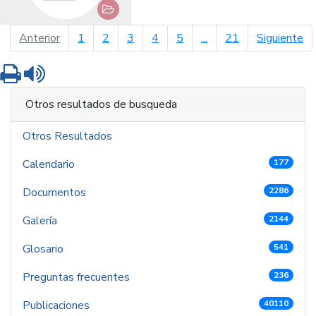
página anterior
pá
Anterior
1
2
3
4
5
...
21
Siguiente
Imprimir
Leer contenido
Otros resultados de busqueda
Otros Resultados
Calendario
177
Documentos
2286
Galería
2144
Glosario
541
Preguntas frecuentes
236
Publicaciones
40110