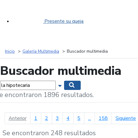
Presente su queja
Inicio
Galería Multimedia
Buscador multimedia
Buscador multimedia
labras...
Mostrar opciones de búsqueda
Buscar
e encontraron 1896 resultados.
página anterior
p
Anterior
1
2
3
4
5
...
158
Siguiente
Se encontraron 248 resultados