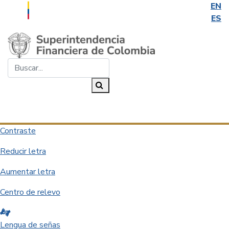
EN
ES
Saltar al contenido principal
Buscar...
Buscar
Desplegar navegación
Contraste
Reducir letra
Aumentar letra
Centro de relevo
Lengua de señas